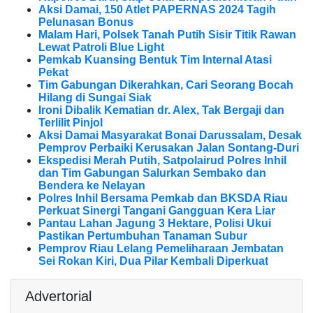
Aksi Damai, 150 Atlet PAPERNAS 2024 Tagih
Pelunasan Bonus
Malam Hari, Polsek Tanah Putih Sisir Titik Rawan
Lewat Patroli Blue Light
Pemkab Kuansing Bentuk Tim Internal Atasi
Pekat
Tim Gabungan Dikerahkan, Cari Seorang Bocah
Hilang di Sungai Siak
Ironi Dibalik Kematian dr. Alex, Tak Bergaji dan
Terlilit Pinjol
Aksi Damai Masyarakat Bonai Darussalam, Desak
Pemprov Perbaiki Kerusakan Jalan Sontang-Duri
Ekspedisi Merah Putih, Satpolairud Polres Inhil
dan Tim Gabungan Salurkan Sembako dan
Bendera ke Nelayan
Polres Inhil Bersama Pemkab dan BKSDA Riau
Perkuat Sinergi Tangani Gangguan Kera Liar
Pantau Lahan Jagung 3 Hektare, Polisi Ukui
Pastikan Pertumbuhan Tanaman Subur
Pemprov Riau Lelang Pemeliharaan Jembatan
Sei Rokan Kiri, Dua Pilar Kembali Diperkuat
Advertorial