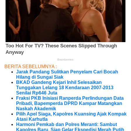
BERITA SEBELUMNYA :
Jarak Pandang Sulitkan Penyelam Cari Bocah
Hilang di Sungai Siak
BKAD Gandeng Kejari Inhil Selesaikan
Tunggakan Lelang 18 Kendaraan 2007-2013
Senilai Rp646 Juta
Fraksi PKB Inisiasi Ranperda Perlindungan Data
Pribadi, Bapemperda DPRD Kampar Matangkan
Naskah Akademik
Pilih Apel Siaga, Kapolres Kuansing Ajak Kompak
Atasi Karhutla
Harmoni Pemkab dan Polres Meranti: Sambut
Kapolres Baru, Siap Gelar Ekspedisi Merah Putih