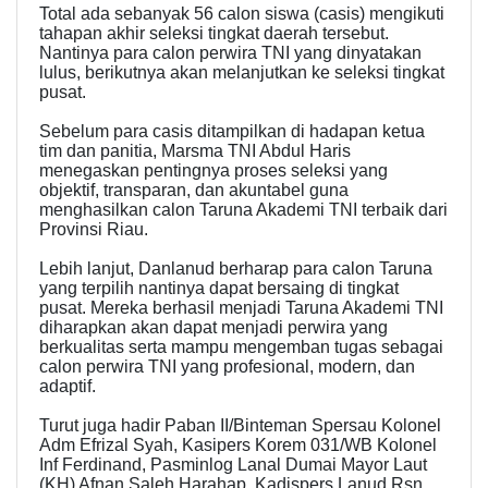
Total ada sebanyak 56 calon siswa (casis) mengikuti
tahapan akhir seleksi tingkat daerah tersebut.
Nantinya para calon perwira TNI yang dinyatakan
lulus, berikutnya akan melanjutkan ke seleksi tingkat
pusat.
Sebelum para casis ditampilkan di hadapan ketua
tim dan panitia, Marsma TNI Abdul Haris
menegaskan pentingnya proses seleksi yang
objektif, transparan, dan akuntabel guna
menghasilkan calon Taruna Akademi TNI terbaik dari
Provinsi Riau.
Lebih lanjut, Danlanud berharap para calon Taruna
yang terpilih nantinya dapat bersaing di tingkat
pusat. Mereka berhasil menjadi Taruna Akademi TNI
diharapkan akan dapat menjadi perwira yang
berkualitas serta mampu mengemban tugas sebagai
calon perwira TNI yang profesional, modern, dan
adaptif.
Turut juga hadir Paban II/Binteman Spersau Kolonel
Adm Efrizal Syah, Kasipers Korem 031/WB Kolonel
Inf Ferdinand, Pasminlog Lanal Dumai Mayor Laut
(KH) Afnan Saleh Harahap, Kadispers Lanud Rsn