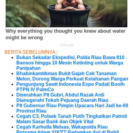
BERITA SEBELUMNYA :
Bukan Sekadar Ekspedisi, Polda Riau Bawa 810
Bansos hingga 10 Mesin Ketinting untuk Warga
Panipahan
Bhabinkamtibmas Bukit Gajah Cek Tanaman
Melon, Dorong Warga Perkuat Ketahanan Pangan
Pengunjung Sawit Indonesia Expo Padati Booth
PTPN IV PalmCo
Diserahkan Plt Gubri, Abdul Razak Ardi
Dianugerahi Tokoh Pejuang Daerah Riau
Plt Gubernur Riau Pimpin Upacara Hari Jadi ke-69
Provinsi Riau
Cegah C3, Polsek Tanah Putih Tingkatkan Patroli
Malam Sasar Bank dan Objek Vital
Cegah Karhutla Meluas, Wakapolda Riau
Bersama Irdam XIX/TT Padamkan Api di Rohil