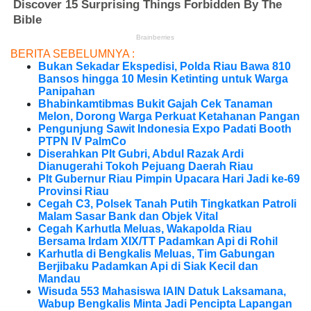
BERITA SEBELUMNYA :
Bukan Sekadar Ekspedisi, Polda Riau Bawa 810
Bansos hingga 10 Mesin Ketinting untuk Warga
Panipahan
Bhabinkamtibmas Bukit Gajah Cek Tanaman
Melon, Dorong Warga Perkuat Ketahanan Pangan
Pengunjung Sawit Indonesia Expo Padati Booth
PTPN IV PalmCo
Diserahkan Plt Gubri, Abdul Razak Ardi
Dianugerahi Tokoh Pejuang Daerah Riau
Plt Gubernur Riau Pimpin Upacara Hari Jadi ke-69
Provinsi Riau
Cegah C3, Polsek Tanah Putih Tingkatkan Patroli
Malam Sasar Bank dan Objek Vital
Cegah Karhutla Meluas, Wakapolda Riau
Bersama Irdam XIX/TT Padamkan Api di Rohil
Karhutla di Bengkalis Meluas, Tim Gabungan
Berjibaku Padamkan Api di Siak Kecil dan
Mandau
Wisuda 553 Mahasiswa IAIN Datuk Laksamana,
Wabup Bengkalis Minta Jadi Pencipta Lapangan