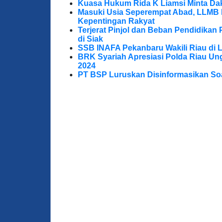
Kuasa Hukum Rida K Liamsi Minta Da
Masuki Usia Seperempat Abad, LLMB 
Kepentingan Rakyat
Terjerat Pinjol dan Beban Pendidikan 
di Siak
SSB INAFA Pekanbaru Wakili Riau di 
BRK Syariah Apresiasi Polda Riau U
2024
PT BSP Luruskan Disinformasikan So