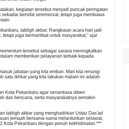
akan, kegiatan tersebut menjadi puncak peringatan
k sekadar bersifat seremonial, tetapi juga membawa
maan.
ekanbaru, tabligh akbar. Rangkaian acara hari jadi
 tetapi juga bermanfaat untuk masyarakat," ujar
momentum tersebut sebagai sarana meningkatkan
dalam memberikan pelayanan terbaik kepada
ermasuk jabatan yang kita emban. Mari kita renungi
h satu ikhtiar yang kita lakukan malam ini adalah
an Kota Pekanbaru agar senantiasa diberi
bah dan bencana, serta masyarakatnya semakin
an tabligh akbar yang menghadirkan Ustaz Das'ad
ribuan jemaah bersama-sama melantunkan selawat,
42 Kota Pekanbaru dengan penuh kekhidmatan.***