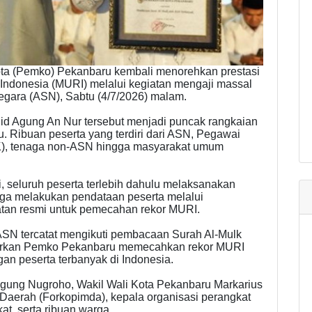
ta (Pemko) Pekanbaru kembali menorehkan prestasi
donesia (MURI) melalui kegiatan mengaji massal
 negara (ASN), Sabtu (4/7/2026) malam.
jid Agung An Nur tersebut menjadi puncak rangkaian
. Ribuan peserta yang terdiri dari ASN, Pegawai
K), tenaga non-ASN hingga masyarakat umum
 seluruh peserta terlebih dahulu melaksanakan
juga melakukan pendataan peserta melalui
atan resmi untuk pemecahan rekor MURI.
ASN tercatat mengikuti pembacaan Surah Al-Mulk
ntarkan Pemko Pekanbaru memecahkan rekor MURI
n peserta terbanyak di Indonesia.
 Agung Nugroho, Wakil Wali Kota Pekanbaru Markarius
Daerah (Forkopimda), kepala organisasi perangkat
at, serta ribuan warga.