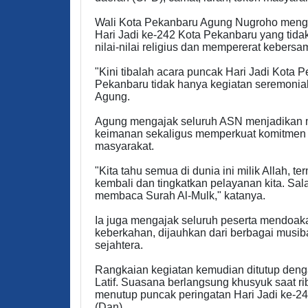
Wali Kota Pekanbaru Agung Nugroho mengat
Hari Jadi ke-242 Kota Pekanbaru yang tida
nilai-nilai religius dan mempererat kebersa
"Kini tibalah acara puncak Hari Jadi Kota P
Pekanbaru tidak hanya kegiatan seremonial,
Agung.
Agung mengajak seluruh ASN menjadikan 
keimanan sekaligus memperkuat komitmen 
masyarakat.
"Kita tahu semua di dunia ini milik Allah, t
kembali dan tingkatkan pelayanan kita. Sala
membaca Surah Al-Mulk," katanya.
Ia juga mengajak seluruh peserta mendoak
keberkahan, dijauhkan dari berbagai musi
sejahtera.
Rangkaian kegiatan kemudian ditutup deng
Latif. Suasana berlangsung khusyuk saat 
menutup puncak peringatan Hari Jadi ke-2
(Dan)