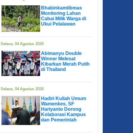
Bhabinkamtibmas
Monitoring Lahan
Cabai Milik Warga di
Ukui Pelalawan
Selasa, 04 Agustus 2026
Abimanyu Double
Winner Melesat
Kibarkan Merah Putih
di Thailand
Selasa, 04 Agustus 2026
Hadiri Kuliah Umum
Wamenkes, SF
Hariyanto Dorong
Kolaborasi Kampus
dan Pemerintah