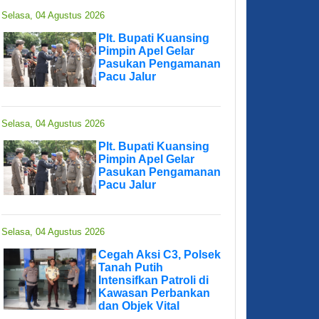
Selasa, 04 Agustus 2026
Plt. Bupati Kuansing
Pimpin Apel Gelar
Pasukan Pengamanan
Pacu Jalur
Selasa, 04 Agustus 2026
Plt. Bupati Kuansing
Pimpin Apel Gelar
Pasukan Pengamanan
Pacu Jalur
Selasa, 04 Agustus 2026
Cegah Aksi C3, Polsek
Tanah Putih
Intensifkan Patroli di
Kawasan Perbankan
dan Objek Vital