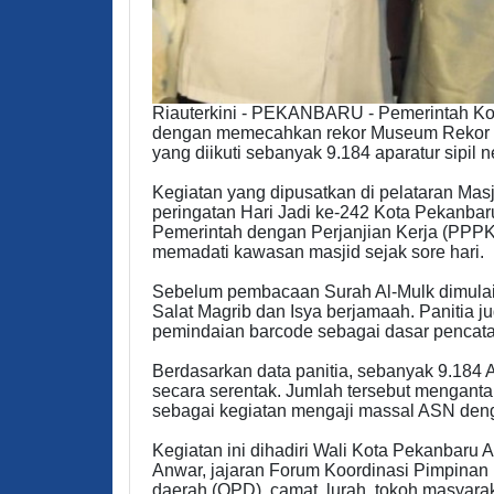
Riauterkini - PEKANBARU - Pemerintah Ko
dengan memecahkan rekor Museum Rekor In
yang diikuti sebanyak 9.184 aparatur sipil
Kegiatan yang dipusatkan di pelataran Mas
peringatan Hari Jadi ke-242 Kota Pekanbaru
Pemerintah dengan Perjanjian Kerja (PPP
memadati kawasan masjid sejak sore hari.
Sebelum pembacaan Surah Al-Mulk dimulai,
Salat Magrib dan Isya berjamaah. Panitia 
pemindaian barcode sebagai dasar pencat
Berdasarkan data panitia, sebanyak 9.184 
secara serentak. Jumlah tersebut menga
sebagai kegiatan mengaji massal ASN denga
Kegiatan ini dihadiri Wali Kota Pekanbaru
Anwar, jajaran Forum Koordinasi Pimpinan 
daerah (OPD), camat, lurah, tokoh masyarak