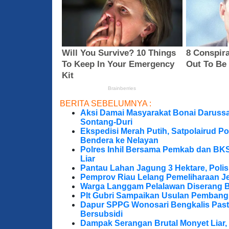
BERITA SEBELUMNYA :
Aksi Damai Masyarakat Bonai Darussa
Sontang-Duri
Ekspedisi Merah Putih, Satpolairud P
Bendera ke Nelayan
Polres Inhil Bersama Pemkab dan BK
Liar
Pantau Lahan Jagung 3 Hektare, Poli
Pemprov Riau Lelang Pemeliharaan Jem
Warga Langgam Pelalawan Diserang B
Plt Gubri Sampaikan Usulan Pembang
Dapur SPPG Wonosari Bengkalis Pas
Bersubsidi
Dampak Serangan Brutal Monyet Liar, 