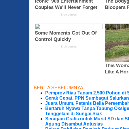
BERITA SEBELUMNYA :
Pemprov Riau Tanam 2.500 Pohon di S
Gerak Cepat, PPN Sumbagut Salurkan
Juara Umum, Petenis Belia Persembah
Bertaruh Nyawa Tanpa Tabung Oksigen
Tenggelam di Sungai Siak
Seragam Gratis untuk Murid SD dan S
Agung Disambut Antusias