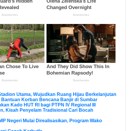
tadion Utama, Wujudkan Ruang Hijau Berkelanjutan
 Bantuan Korban Bencana Banjir di Sumbar
kan Kado HUT RI bagi PTPN IV Regional III
, Kisah Penyelam Tradisional Cari Bocah
MP Negeri Mulai Direalisasikan, Program Wako