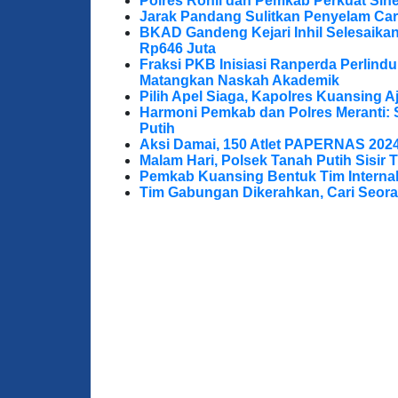
Polres Rohil dan Pemkab Perkuat Sine
Jarak Pandang Sulitkan Penyelam Cari
BKAD Gandeng Kejari Inhil Selesaika
Rp646 Juta
Fraksi PKB Inisiasi Ranperda Perlin
Matangkan Naskah Akademik
Pilih Apel Siaga, Kapolres Kuansing 
Harmoni Pemkab dan Polres Meranti: 
Putih
Aksi Damai, 150 Atlet PAPERNAS 202
Malam Hari, Polsek Tanah Putih Sisir T
Pemkab Kuansing Bentuk Tim Internal
Tim Gabungan Dikerahkan, Cari Seora