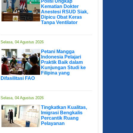
Polisi Ungkap
Kematian Dokter
Anestesi RSUD Siak,
Dipicu Obat Keras
Tanpa Ventilator
Selasa, 04 Agustus 2026
Petani Mangga
Indonesia Pelajari
Praktik Baik dalam
Kunjungan Studi ke
Filipina yang
Difasilitasi FAO
Selasa, 04 Agustus 2026
Tingkatkan Kualitas,
Imigrasi Bengkalis
Percantik Ruang
Pelayanan