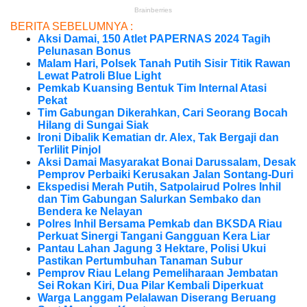
BERITA SEBELUMNYA :
Aksi Damai, 150 Atlet PAPERNAS 2024 Tagih
Pelunasan Bonus
Malam Hari, Polsek Tanah Putih Sisir Titik Rawan
Lewat Patroli Blue Light
Pemkab Kuansing Bentuk Tim Internal Atasi
Pekat
Tim Gabungan Dikerahkan, Cari Seorang Bocah
Hilang di Sungai Siak
Ironi Dibalik Kematian dr. Alex, Tak Bergaji dan
Terlilit Pinjol
Aksi Damai Masyarakat Bonai Darussalam, Desak
Pemprov Perbaiki Kerusakan Jalan Sontang-Duri
Ekspedisi Merah Putih, Satpolairud Polres Inhil
dan Tim Gabungan Salurkan Sembako dan
Bendera ke Nelayan
Polres Inhil Bersama Pemkab dan BKSDA Riau
Perkuat Sinergi Tangani Gangguan Kera Liar
Pantau Lahan Jagung 3 Hektare, Polisi Ukui
Pastikan Pertumbuhan Tanaman Subur
Pemprov Riau Lelang Pemeliharaan Jembatan
Sei Rokan Kiri, Dua Pilar Kembali Diperkuat
Warga Langgam Pelalawan Diserang Beruang