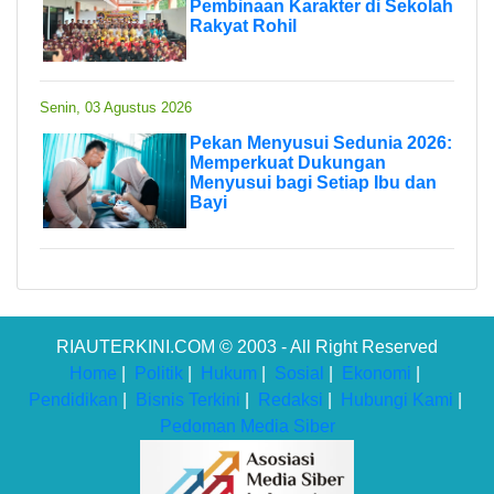
Pembinaan Karakter di Sekolah
Rakyat Rohil
Senin, 03 Agustus 2026
Pekan Menyusui Sedunia 2026:
Memperkuat Dukungan
Menyusui bagi Setiap Ibu dan
Bayi
RIAUTERKINI.COM © 2003 - All Right Reserved
Home
|
Politik
|
Hukum
|
Sosial
|
Ekonomi
|
Pendidikan
|
Bisnis Terkini
|
Redaksi
|
Hubungi Kami
|
Pedoman Media Siber