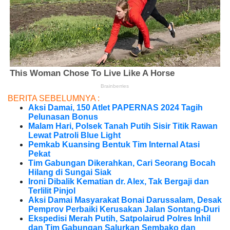
BERITA SEBELUMNYA :
Aksi Damai, 150 Atlet PAPERNAS 2024 Tagih
Pelunasan Bonus
Malam Hari, Polsek Tanah Putih Sisir Titik Rawan
Lewat Patroli Blue Light
Pemkab Kuansing Bentuk Tim Internal Atasi
Pekat
Tim Gabungan Dikerahkan, Cari Seorang Bocah
Hilang di Sungai Siak
Ironi Dibalik Kematian dr. Alex, Tak Bergaji dan
Terlilit Pinjol
Aksi Damai Masyarakat Bonai Darussalam, Desak
Pemprov Perbaiki Kerusakan Jalan Sontang-Duri
Ekspedisi Merah Putih, Satpolairud Polres Inhil
dan Tim Gabungan Salurkan Sembako dan