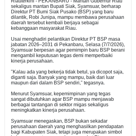
Riauterkini - PEKANBARU - Mantan Gubernur Riau
sekaligus mantan Bupati Siak, Syamsuar, berharap
Direktur PT Bumi Siak Pusako (BSP) yang baru
dilantik, Robi Junipa, mampu membawa perusahaan
daerah tersebut kembali berjaya sebagai
kebanggaan masyarakat Riau.
Usai menghadiri pelantikan Direktur PT BSP masa
jabatan 2026–2031 di Pekanbaru, Selasa (7/7/2026),
Syamsuar berpesan agar pemimpin baru BSP berani
mengambil keputusan tegas demi memperbaiki
kinerja perusahaan.
"Kalau ada yang bekerja tidak betul, ya dicopot saja,
diganti saja. Banyak yang mampu, baik dari luar
maupun dari dalam BSP sendiri," tegasnya.
Menurut Syamsuar, kepemimpinan yang tegas
sangat dibutuhkan agar BSP mampu menjawab
berbagai tantangan di sektor migas sekaligus
meningkatkan kinerja perusahaan.
Syamsuar menegaskan, BSP bukan sekadar
perusahaan daerah yang menghasilkan pendapatan
bagi Kabupaten Siak, tetapi juga merupakan simbol