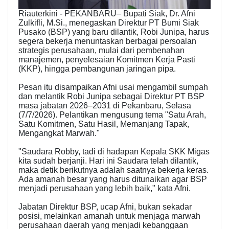
Riauterkini - PEKANBARU– Bupati Siak, Dr. Afni
Zulkifli, M.Si., menegaskan Direktur PT Bumi Siak
Pusako (BSP) yang baru dilantik, Robi Junipa, harus
segera bekerja menuntaskan berbagai persoalan
strategis perusahaan, mulai dari pembenahan
manajemen, penyelesaian Komitmen Kerja Pasti
(KKP), hingga pembangunan jaringan pipa.
Pesan itu disampaikan Afni usai mengambil sumpah
dan melantik Robi Junipa sebagai Direktur PT BSP
masa jabatan 2026–2031 di Pekanbaru, Selasa
(7/7/2026). Pelantikan mengusung tema "Satu Arah,
Satu Komitmen, Satu Hasil, Memanjang Tapak,
Mengangkat Marwah."
"Saudara Robby, tadi di hadapan Kepala SKK Migas
kita sudah berjanji. Hari ini Saudara telah dilantik,
maka detik berikutnya adalah saatnya bekerja keras.
Ada amanah besar yang harus ditunaikan agar BSP
menjadi perusahaan yang lebih baik," kata Afni.
Jabatan Direktur BSP, ucap Afni, bukan sekadar
posisi, melainkan amanah untuk menjaga marwah
perusahaan daerah yang menjadi kebanggaan