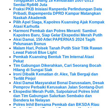
Tunggakan Lelang 18 Kendaraan 2007-2013
Senilai Rp646 Juta
Fraksi PKB Inisiasi Ranperda Perlindungan Data
Pribadi, Bapemperda DPRD Kampar Matangkan
Naskah Akademik
Pilih Apel Siaga, Kapolres Kuansing Ajak Kompak
Atasi Karhutla
Harmoni Pemkab dan Polres Meranti: Sambut
Kapolres Baru, Siap Gelar Ekspedisi Merah Putih
Aksi Damai, 150 Atlet PAPERNAS 2024 Tagih
Pelunasan Bonus
Malam Hari, Polsek Tanah Putih Sisir Titik Rawan
Lewat Patroli Blue Light
Pemkab Kuansing Bentuk Tim Internal Atasi
Pekat
Tim Gabungan Dikerahkan, Cari Seorang Bocah
Hilang di Sungai Siak
Ironi Dibalik Kematian dr. Alex, Tak Bergaji dan
Terlilit Pinjol
Aksi Damai Masyarakat Bonai Darussalam, Desak
Pemprov Perbaiki Kerusakan Jalan Sontang-Duri
Ekspedisi Merah Putih, Satpolairud Polres Inhil
dan Tim Gabungan Salurkan Sembako dan
Bendera ke Nelayan
Polres Inhil Bersama Pemkab dan BKSDA Riau