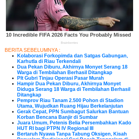
BERITA SEBELUMNYA :
Kolaborasi Forkopimda dan Satgas Gabungan,
Karhutla di Riau Terkendali
Dua Pekan Diburu, Akhirnya Monyet Serang 18
Warga di Tembilahan Berhasil Ditangkap
Plt Gubri Tinjau Operasi Pasar Murah
Hampir Dua Pekan Diburu, Akhirnya Monyet
Diduga Serang 18 Warga di Tembilahan Berhasil
Ditangkap
Pemprov Riau Tanam 2.500 Pohon di Stadion
Utama, Wujudkan Ruang Hijau Berkelanjutan
Gerak Cepat, PPN Sumbagut Salurkan Bantuan
Korban Bencana Banjir di Sumbar
Juara Umum, Petenis Belia Persembahkan Kado
HUT RI bagi PTPN IV Regional III
Bertaruh Nyawa Tanpa Tabung Oksigen, Kisah