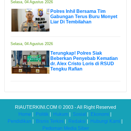
Selasa, 04 Agustus 2026
Polres Inhil Bersama Tim
Gabungan Terus Buru Monyet
Liar Di Tembilahan
Selasa, 04 Agustus 2026
Terungkap! Polres Siak
Beberkan Penyebab Kematian
dr. Alex Cristo Loris di RSUD
Tengku Rafian
RIAUTERKINI.COM © 2003 - All Right Reserved
Home
|
Politik
|
Hukum
|
Sosial
|
Ekonomi
|
Pendidikan
|
Bisnis Terkini
|
Redaksi
|
Hubungi Kami
|
Pedoman Media Siber