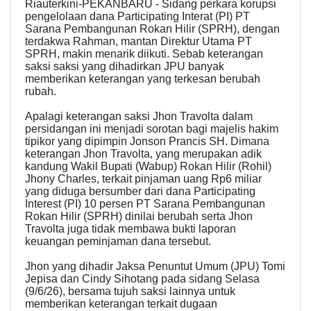
Riauterkini-PEKANBARU - Sidang perkara korupsi
pengelolaan dana Participating Interat (PI) PT
Sarana Pembangunan Rokan Hilir (SPRH), dengan
terdakwa Rahman, mantan Direktur Utama PT
SPRH, makin menarik diikuti. Sebab keterangan
saksi saksi yang dihadirkan JPU banyak
memberikan keterangan yang terkesan berubah
rubah.
Apalagi keterangan saksi Jhon Travolta dalam
persidangan ini menjadi sorotan bagi majelis hakim
tipikor yang dipimpin Jonson Prancis SH. Dimana
keterangan Jhon Travolta, yang merupakan adik
kandung Wakil Bupati (Wabup) Rokan Hilir (Rohil)
Jhony Charles, terkait pinjaman uang Rp6 miliar
yang diduga bersumber dari dana Participating
Interest (PI) 10 persen PT Sarana Pembangunan
Rokan Hilir (SPRH) dinilai berubah serta Jhon
Travolta juga tidak membawa bukti laporan
keuangan peminjaman dana tersebut.
Jhon yang dihadir Jaksa Penuntut Umum (JPU) Tomi
Jepisa dan Cindy Sihotang pada sidang Selasa
(9/6/26), bersama tujuh saksi lainnya untuk
memberikan keterangan terkait dugaan