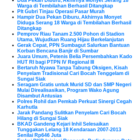
Dua Pekan Diburu, Akhirnya Monyet Serang 18
Warga di Tembilahan Berhasil Ditangkap
Plt Gubri Tinjau Operasi Pasar Murah
Hampir Dua Pekan Diburu, Akhirnya Monyet
Diduga Serang 18 Warga di Tembilahan Berhasil
Ditangkap
Pemprov Riau Tanam 2.500 Pohon di Stadion
Utama, Wujudkan Ruang Hijau Berkelanjutan
Gerak Cepat, PPN Sumbagut Salurkan Bantuan
Korban Bencana Banjir di Sumbar
Juara Umum, Petenis Belia Persembahkan Kado
HUT RI bagi PTPN IV Regional III
Bertaruh Nyawa Tanpa Tabung Oksigen, Kisah
Penyelam Tradisional Cari Bocah Tenggelam di
Sungai Siak
Seragam Gratis untuk Murid SD dan SMP Negeri
Mulai Direalisasikan, Program Wako Agung
Disambut Antusias
Polres Rohil dan Pemkab Perkuat Sinergi Cegah
Karhutla
Jarak Pandang Sulitkan Penyelam Cari Bocah
Hilang di Sungai Siak
BKAD Gandeng Kejari Inhil Selesaikan
Tunggakan Lelang 18 Kendaraan 2007-2013
Senilai Rp646 Juta