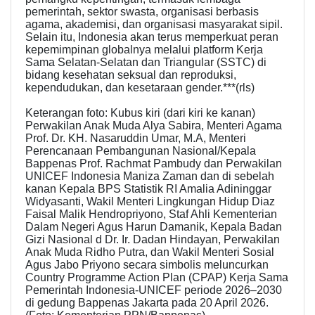
pemerintah, sektor swasta, organisasi berbasis
agama, akademisi, dan organisasi masyarakat sipil.
Selain itu, Indonesia akan terus memperkuat peran
kepemimpinan globalnya melalui platform Kerja
Sama Selatan-Selatan dan Triangular (SSTC) di
bidang kesehatan seksual dan reproduksi,
kependudukan, dan kesetaraan gender.***(rls)
Keterangan foto: Kubus kiri (dari kiri ke kanan)
Perwakilan Anak Muda Alya Sabira, Menteri Agama
Prof. Dr. KH. Nasaruddin Umar, M.A, Menteri
Perencanaan Pembangunan Nasional/Kepala
Bappenas Prof. Rachmat Pambudy dan Perwakilan
UNICEF Indonesia Maniza Zaman dan di sebelah
kanan Kepala BPS Statistik RI Amalia Adininggar
Widyasanti, Wakil Menteri Lingkungan Hidup Diaz
Faisal Malik Hendropriyono, Staf Ahli Kementerian
Dalam Negeri Agus Harun Damanik, Kepala Badan
Gizi Nasional d Dr. Ir. Dadan Hindayan, Perwakilan
Anak Muda Ridho Putra, dan Wakil Menteri Sosial
Agus Jabo Priyono secara simbolis meluncurkan
Country Programme Action Plan (CPAP) Kerja Sama
Pemerintah Indonesia-UNICEF periode 2026–2030
di gedung Bappenas Jakarta pada 20 April 2026.