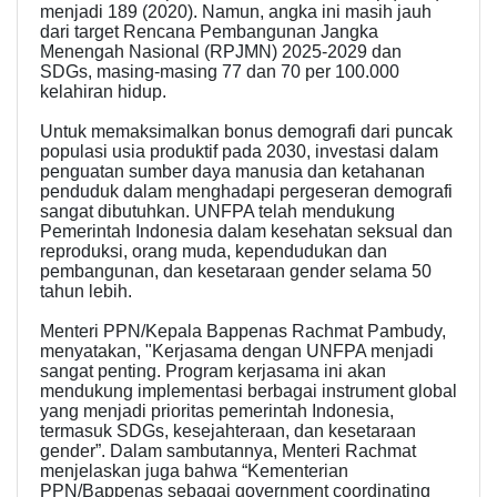
menjadi 189 (2020). Namun, angka ini masih jauh
dari target Rencana Pembangunan Jangka
Menengah Nasional (RPJMN) 2025-2029 dan
SDGs, masing-masing 77 dan 70 per 100.000
kelahiran hidup.
Untuk memaksimalkan bonus demografi dari puncak
populasi usia produktif pada 2030, investasi dalam
penguatan sumber daya manusia dan ketahanan
penduduk dalam menghadapi pergeseran demografi
sangat dibutuhkan. UNFPA telah mendukung
Pemerintah Indonesia dalam kesehatan seksual dan
reproduksi, orang muda, kependudukan dan
pembangunan, dan kesetaraan gender selama 50
tahun lebih.
Menteri PPN/Kepala Bappenas Rachmat Pambudy,
menyatakan, "Kerjasama dengan UNFPA menjadi
sangat penting. Program kerjasama ini akan
mendukung implementasi berbagai instrument global
yang menjadi prioritas pemerintah Indonesia,
termasuk SDGs, kesejahteraan, dan kesetaraan
gender”. Dalam sambutannya, Menteri Rachmat
menjelaskan juga bahwa “Kementerian
PPN/Bappenas sebagai government coordinating