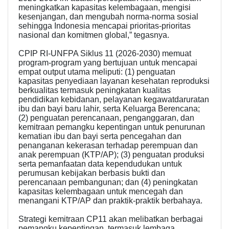
meningkatkan kapasitas kelembagaan, mengisi
kesenjangan, dan mengubah norma-norma sosial
sehingga Indonesia mencapai prioritas-prioritas
nasional dan komitmen global,” tegasnya.
CPIP RI-UNFPA Siklus 11 (2026-2030) memuat
program-program yang bertujuan untuk mencapai
empat output utama meliputi: (1) penguatan
kapasitas penyediaan layanan kesehatan reproduksi
berkualitas termasuk peningkatan kualitas
pendidikan kebidanan, pelayanan kegawatdaruratan
ibu dan bayi baru lahir, serta Keluarga Berencana;
(2) penguatan perencanaan, penganggaran, dan
kemitraan pemangku kepentingan untuk penurunan
kematian ibu dan bayi serta pencegahan dan
penanganan kekerasan terhadap perempuan dan
anak perempuan (KTP/AP); (3) penguatan produksi
serta pemanfaatan data kependudukan untuk
perumusan kebijakan berbasis bukti dan
perencanaan pembangunan; dan (4) peningkatan
kapasitas kelembagaan untuk mencegah dan
menangani KTP/AP dan praktik-praktik berbahaya.
Strategi kemitraan CP11 akan melibatkan berbagai
pemangku kepentingan, termasuk lembaga