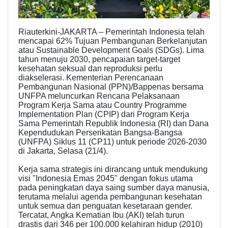
Riauterkini-JAKARTA – Pemerintah Indonesia telah
mencapai 62% Tujuan Pembangunan Berkelanjutan
atau Sustainable Development Goals (SDGs). Lima
tahun menuju 2030, pencapaian target-target
kesehatan seksual dan reproduksi perlu
diakselerasi. Kementerian Perencanaan
Pembangunan Nasional (PPN)/Bappenas bersama
UNFPA meluncurkan Rencana Pelaksanaan
Program Kerja Sama atau Country Programme
Implementation Plan (CPIP) dari Program Kerja
Sama Pemerintah Republik Indonesia (RI) dan Dana
Kependudukan Perserikatan Bangsa-Bangsa
(UNFPA) Siklus 11 (CP11) untuk periode 2026-2030
di Jakarta, Selasa (21/4).
Kerja sama strategis ini dirancang untuk mendukung
visi "Indonesia Emas 2045" dengan fokus utama
pada peningkatan daya saing sumber daya manusia,
terutama melalui agenda pembangunan kesehatan
untuk semua dan penguatan kesetaraan gender.
Tercatat, Angka Kematian Ibu (AKI) telah turun
drastis dari 346 per 100.000 kelahiran hidup (2010)