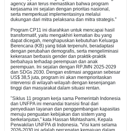
agency akan terus memastikan bahwa program
kerjasama ini sejalan dengan prioritas nasional,
serta memperkuat implementasinya melalui
dukungan dari mitra pelaksana dan mitra strategis.”
Program CP11 ini diarahkan untuk mencapai hasil
transformatif, yaitu mengakhiri kematian ibu yang
dapat dicegah, menghapuskan kebutuhan Keluarga
Berencana (KB) yang tidak terpenuhi, beradaptasi
dengan perubahan demografis, serta mengeliminasi
kekerasan berbasis gender dan praktik-praktik
berbahaya terhadap perempuan dan anak
perempuan. Ini sejalan dengan RPJMN 2025-2029
dan SDGs 2030. Dengan estimasi anggaran sebesar
US$ 38,5 juta, program ini akan memprioritaskan
intervensi di wilayah-wilayah dengan kesenjangan
tinggi dan masyarakat dalam situasi rentan.
"Siklus 11 program kerja sama Pemerintah Indonesia
dan UNFPA ini menandai transisi final dari
penyediaan layanan dan penggembangan kapasitas
menuju penguatan kebijakan dan sistem yang
berkelanjutan,” kata Hassan Mohtashami, Kepala
Perwakilan UNFPA di Indonesia. “Visi kami selama
2026-2030 ini adalah percepatan kemajuan dalam