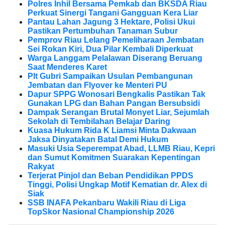
Polres Inhil Bersama Pemkab dan BKSDA Riau
Perkuat Sinergi Tangani Gangguan Kera Liar
Pantau Lahan Jagung 3 Hektare, Polisi Ukui
Pastikan Pertumbuhan Tanaman Subur
Pemprov Riau Lelang Pemeliharaan Jembatan
Sei Rokan Kiri, Dua Pilar Kembali Diperkuat
Warga Langgam Pelalawan Diserang Beruang
Saat Menderes Karet
Plt Gubri Sampaikan Usulan Pembangunan
Jembatan dan Flyover ke Menteri PU
Dapur SPPG Wonosari Bengkalis Pastikan Tak
Gunakan LPG dan Bahan Pangan Bersubsidi
Dampak Serangan Brutal Monyet Liar, Sejumlah
Sekolah di Tembilahan Belajar Daring
Kuasa Hukum Rida K Liamsi Minta Dakwaan
Jaksa Dinyatakan Batal Demi Hukum
Masuki Usia Seperempat Abad, LLMB Riau, Kepri
dan Sumut Komitmen Suarakan Kepentingan
Rakyat
Terjerat Pinjol dan Beban Pendidikan PPDS
Tinggi, Polisi Ungkap Motif Kematian dr. Alex di
Siak
SSB INAFA Pekanbaru Wakili Riau di Liga
TopSkor Nasional Championship 2026