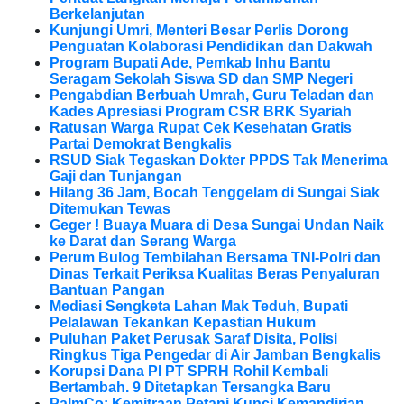
Berkelanjutan
Kunjungi Umri, Menteri Besar Perlis Dorong
Penguatan Kolaborasi Pendidikan dan Dakwah
Program Bupati Ade, Pemkab Inhu Bantu
Seragam Sekolah Siswa SD dan SMP Negeri
Pengabdian Berbuah Umrah, Guru Teladan dan
Kades Apresiasi Program CSR BRK Syariah
Ratusan Warga Rupat Cek Kesehatan Gratis
Partai Demokrat Bengkalis
RSUD Siak Tegaskan Dokter PPDS Tak Menerima
Gaji dan Tunjangan
Hilang 36 Jam, Bocah Tenggelam di Sungai Siak
Ditemukan Tewas
Geger ! Buaya Muara di Desa Sungai Undan Naik
ke Darat dan Serang Warga
Perum Bulog Tembilahan Bersama TNI-Polri dan
Dinas Terkait Periksa Kualitas Beras Penyaluran
Bantuan Pangan
Mediasi Sengketa Lahan Mak Teduh, Bupati
Pelalawan Tekankan Kepastian Hukum
Puluhan Paket Perusak Saraf Disita, Polisi
Ringkus Tiga Pengedar di Air Jamban Bengkalis
Korupsi Dana PI PT SPRH Rohil Kembali
Bertambah. 9 Ditetapkan Tersangka Baru
PalmCo: Kemitraan Petani Kunci Kemandirian