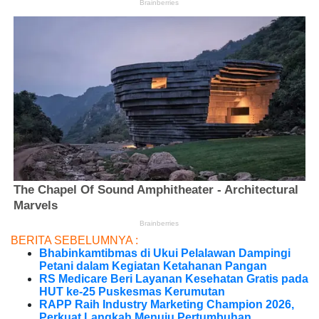
BERITA SEBELUMNYA :
Bhabinkamtibmas di Ukui Pelalawan Dampingi
Petani dalam Kegiatan Ketahanan Pangan
RS Medicare Beri Layanan Kesehatan Gratis pada
HUT ke-25 Puskesmas Kerumutan
RAPP Raih Industry Marketing Champion 2026,
Perkuat Langkah Menuju Pertumbuhan