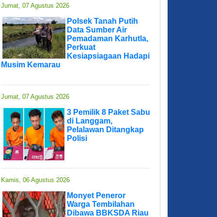
Jumat, 07 Agustus 2026
Polsek Tanah Putih
Data Sumber Air
Pemadaman Karhutla,
Perkuat
Kesiapsiagaan Hadapi
Musim Kemarau
Jumat, 07 Agustus 2026
3 Pemilik 8 Paket Sabu
di Langgam,
Pelalawan Ditangkap
Polisi
Kamis, 06 Agustus 2026
Monyet Peneror
Warga Tembilahan
Dibawa BBKSDA Riau