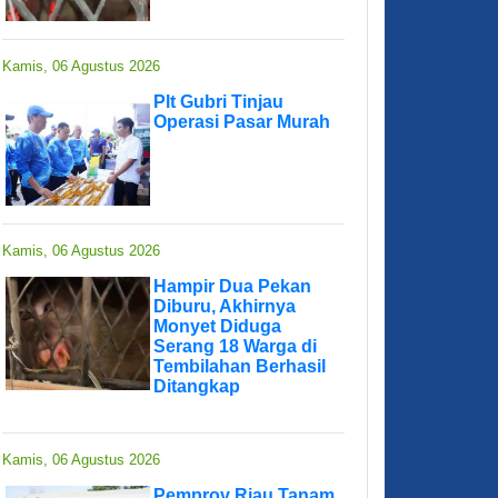
Kamis, 06 Agustus 2026
Plt Gubri Tinjau
Operasi Pasar Murah
Kamis, 06 Agustus 2026
Hampir Dua Pekan
Diburu, Akhirnya
Monyet Diduga
Serang 18 Warga di
Tembilahan Berhasil
Ditangkap
Kamis, 06 Agustus 2026
Pemprov Riau Tanam