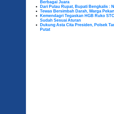
Berbagai Juara
Dari Pulau Rupat, Bupati Bengkalis : 
Tewas Bersimbah Darah, Warga Peka
Kemendagri Tegaskan HGB Ruko STC 
Sudah Sesuai Aturan
Dukung Asta Cita Presiden, Polsek T
Putat