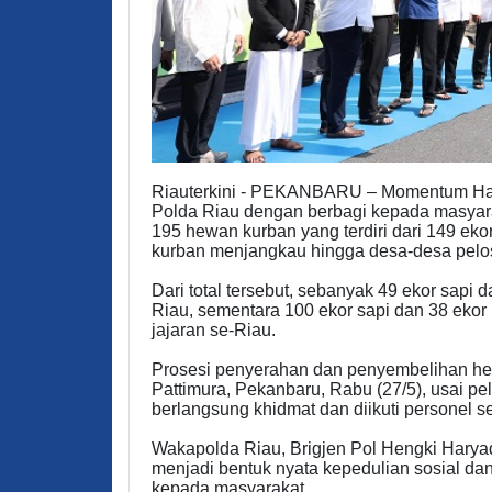
Riauterkini - PEKANBARU – Momentum Hari 
Polda Riau dengan berbagi kepada masyara
195 hewan kurban yang terdiri dari 149 eko
kurban menjangkau hingga desa-desa peloso
Dari total tersebut, sebanyak 49 ekor sapi 
Riau, sementara 100 ekor sapi dan 38 ekor 
jajaran se-Riau.
Prosesi penyerahan dan penyembelihan hew
Pattimura, Pekanbaru, Rabu (27/5), usai p
berlangsung khidmat dan diikuti personel s
Wakapolda Riau, Brigjen Pol Hengki Harya
menjadi bentuk nyata kepedulian sosial da
kepada masyarakat.