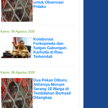
untuk Observasi
Prilaku
Kamis, 06 Agustus 2026
Kolaborasi
Forkopimda dan
Satgas Gabungan,
Karhutla di Riau
Terkendali
Kamis, 06 Agustus 2026
Dua Pekan Diburu,
Akhirnya Monyet
Serang 18 Warga di
Tembilahan Berhasil
Ditangkap