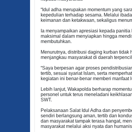
“Idul adha merupakan momentum yang sarat 
kepedulian terhadap sesama. Melalui ibada
keimanan dan ketakwaan, sekaligus menumb
Ia menyampaikan apresiasi kepada panitia k
maksimal dalam menyiapkan hingga mendis
membutuhkan.
Menurutnya, distribusi daging kurban tidak 
menjangkau masyarakat di daerah terpencil
“Saya berpesan agar proses pendistribusi
tertib, sesuai syariat Islam, serta memper
kegiatan ini benar-benar memberi manfaat l
Lebih lanjut, Wakapolda berharap momentu
personel untuk terus meneladani keikhlasa
SWT.
Pelaksanaan Salat Idul Adha dan penyemb
sendiri berlangsung aman, tertib dan kond
dan masyarakat tampak terasa hangat, menc
masyarakat melalui aksi nyata dan humanis.