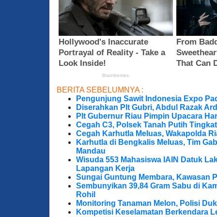
BERITA SEBELUMNYA :
Pengunjung Sawit Indonesia Expo Pa
Diserahkan Plt Gubri, Abdul Razak Ar
Plt Gubernur Riau Pimpin Upacara Hari
Cegah C3, Polsek Tanah Putih Tingkat
Cegah Karhutla Meluas, Wakapolda Ri
Karhutla di Bengkalis Meluas, Tim Ga
Mandau
Wisuda 553 Mahasiswa IAIN Datuk Lak
Lapangan Kerja
Sungai Guntung Membara, Kawasan P
Sembunyikan 39,84 Gram Sabu di Kama
Rohil
Monitoring Tanaman Melon, Polisi D
Kompetisi Keselamatan Berkendara Le