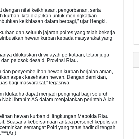
dengan nilai keikhlasan, pengorbanan, serta
h kurban, kita diajarkan untuk meningkatkan
uhkan keikhlasan dalam berbagi,” ujar Hengki.
urban dan seluruh jajaran polres yang telah bekerja
tribusikan hewan kurban kepada masyarakat yang
hanya difokuskan di wilayah perkotaan, tetapi juga
 dan pelosok desa di Provinsi Riau.
an dan penyembelihan hewan kurban berjalan aman,
hatikan aspek kesehatan hewan. Dengan demikian,
uas bagi masyarakat,” tegasnya.
m Iduladha dapat menjadi pengingat bagi seluruh
n Nabi Ibrahim AS dalam menjalankan perintah Allah
elihan hewan kurban di lingkungan Mapolda Riau
usif. Suasana kebersamaan antara personel kepolisian
erminkan semangat Polri yang terus hadir di tengah
***(Arl)