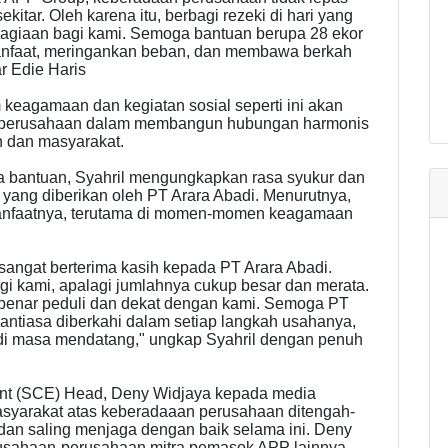
itar. Oleh karena itu, berbagi rezeki di hari yang
ahagiaan bagi kami. Semoga bantuan berupa 28 ekor
manfaat, meringankan beban, dan membawa berkah
r Edie Haris
keagamaan dan kegiatan sosial seperti ini akan
usi perusahaan dalam membangun hubungan harmonis
 dan masyarakat.
a bantuan, Syahril mengungkapkan rasa syukur dan
 yang diberikan oleh PT Arara Abadi. Menurutnya,
manfaatnya, terutama di momen-momen keagamaan
sangat berterima kasih kepada PT Arara Abadi.
gi kami, apalagi jumlahnya cukup besar dan merata.
benar peduli dan dekat dengan kami. Semoga PT
antiasa diberkahi dalam setiap langkah usahanya,
 di masa mendatang," ungkap Syahril dengan penuh
ent (SCE) Head, Deny Widjaya kepada media
syarakat atas keberadaaan perusahaan ditengah-
dan saling menjaga dengan baik selama ini. Deny
rusahaan-perusahaan mitra pemasok APP lainnya