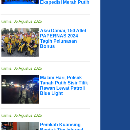
Ekspedisi Merah Putih
Kamis, 06 Agustus 2026
Aksi Damai, 150 Atlet
PAPERNAS 2024
Tagih Pelunasan
Bonus
Kamis, 06 Agustus 2026
Malam Hari, Polsek
Tanah Putih Sisir Titik
Rawan Lewat Patroli
Blue Light
Kamis, 06 Agustus 2026
Pemkab Kuansing
Bentuk Tim Internal