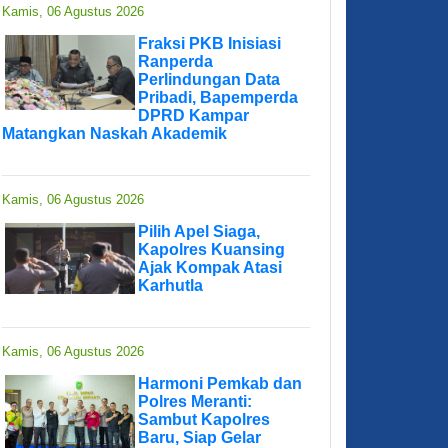
Kamis, 06 Agustus 2026
Fraksi PKB Inisiasi
Ranperda
Perlindungan Data
Pribadi, Bapemperda
DPRD Kampar
Matangkan Naskah Akademik
Kamis, 06 Agustus 2026
Pilih Apel Siaga,
Kapolres Kuansing
Ajak Kompak Atasi
Karhutla
Kamis, 06 Agustus 2026
Harmoni Pemkab dan
Polres Meranti:
Sambut Kapolres
Baru, Siap Gelar