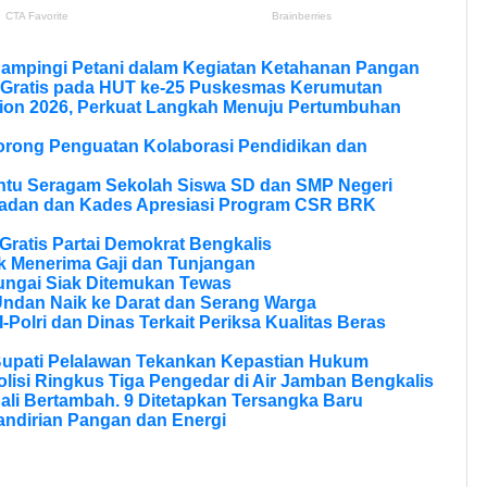
Dampingi Petani dalam Kegiatan Ketahanan Pangan
 Gratis pada HUT ke-25 Puskesmas Kerumutan
ion 2026, Perkuat Langkah Menuju Pertumbuhan
Dorong Penguatan Kolaborasi Pendidikan dan
ntu Seragam Sekolah Siswa SD dan SMP Negeri
ladan dan Kades Apresiasi Program CSR BRK
ratis Partai Demokrat Bengkalis
 Menerima Gaji dan Tunjangan
ungai Siak Ditemukan Tewas
Undan Naik ke Darat dan Serang Warga
olri dan Dinas Terkait Periksa Kualitas Beras
Bupati Pelalawan Tekankan Kepastian Hukum
olisi Ringkus Tiga Pengedar di Air Jamban Bengkalis
li Bertambah. 9 Ditetapkan Tersangka Baru
andirian Pangan dan Energi