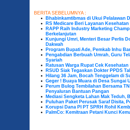
BERITA SEBELUMNYA :
Bhabinkamtibmas di Ukui Pelalawan 
RS Medicare Beri Layanan Kesehatan
RAPP Raih Industry Marketing Champ
Berkelanjutan
Kunjungi Umri, Menteri Besar Perlis 
Dakwah
Program Bupati Ade, Pemkab Inhu Ba
Pengabdian Berbuah Umrah, Guru Te
Syariah
Ratusan Warga Rupat Cek Kesehatan G
RSUD Siak Tegaskan Dokter PPDS Tak
Hilang 36 Jam, Bocah Tenggelam di S
Geger ! Buaya Muara di Desa Sungai 
Perum Bulog Tembilahan Bersama TNI-P
Penyaluran Bantuan Pangan
Mediasi Sengketa Lahan Mak Teduh, 
Puluhan Paket Perusak Saraf Disita, P
Korupsi Dana PI PT SPRH Rohil Kemba
PalmCo: Kemitraan Petani Kunci Kem