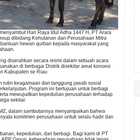
menyambut Hari Raya Idul Adha 1447 H, PT Arara
Group dibidang Kehutanan dan Perusahaan Mitra
bantuan hewan qurban kepada masyarakat yang
sahaan.
ng diserahkan secara resmi dalam sebuah acara
akan di berbagai Distrik disekitar areal konsesi
n Kabupaten se Riau
m rutin keagamaan dan tanggung jawab sosial
rkelanjutan. Program ini bertujuan untuk berbagi
 serta mewujudkan kepedulian perusahaan terhadap
ga sekitar.
is MZ, dalam sambutannya menyampaikan bahwa
 nyata komitmen perusahaan untuk selalu hadir dan
banan, kepedulian, dan berbagi. Bagi kami di PT
 APP Group, keberadaan perusahaan tidak lepas