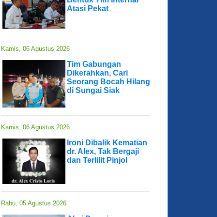
Atasi Pekat
Kamis, 06 Agustus 2026
Tim Gabungan
Dikerahkan, Cari
Seorang Bocah Hilang
di Sungai Siak
Kamis, 06 Agustus 2026
Ironi Dibalik Kematian
dr. Alex, Tak Bergaji
dan Terlilit Pinjol
Rabu, 05 Agustus 2026