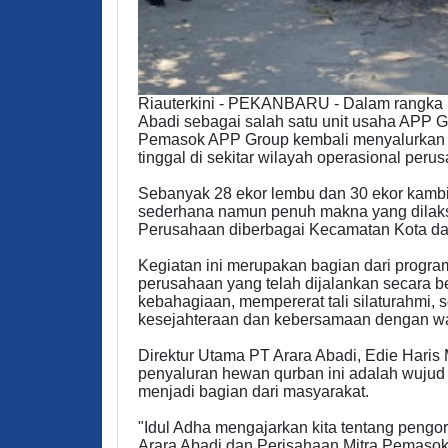
Riauterkini - PEKANBARU - Dalam rangka 
Abadi sebagai salah satu unit usaha APP 
Pemasok APP Group kembali menyalurkan 
tinggal di sekitar wilayah operasional peru
Sebanyak 28 ekor lembu dan 30 ekor kambi
sederhana namun penuh makna yang dilaksan
Perusahaan diberbagai Kecamatan Kota da
Kegiatan ini merupakan bagian dari progra
perusahaan yang telah dijalankan secara be
kebahagiaan, mempererat tali silaturahmi,
kesejahteraan dan kebersamaan dengan war
Direktur Utama PT Arara Abadi, Edie Har
penyaluran hewan qurban ini adalah wujud
menjadi bagian dari masyarakat.
"Idul Adha mengajarkan kita tentang pengor
Arara Abadi dan Perisahaan Mitra Pemasok