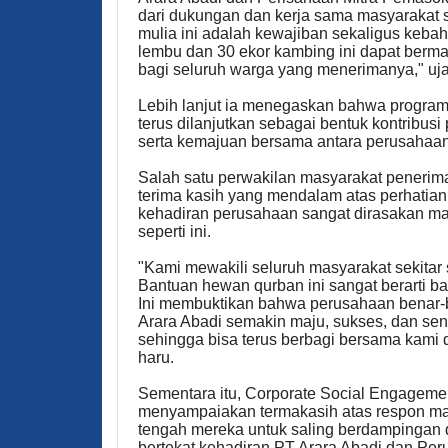
dari dukungan dan kerja sama masyarakat sek
mulia ini adalah kewajiban sekaligus keb
lembu dan 30 ekor kambing ini dapat ber
bagi seluruh warga yang menerimanya," uja
Lebih lanjut ia menegaskan bahwa program 
terus dilanjutkan sebagai bentuk kontrib
serta kemajuan bersama antara perusahaan
Salah satu perwakilan masyarakat penerim
terima kasih yang mendalam atas perhatian
kehadiran perusahaan sangat dirasakan 
seperti ini.
"Kami mewakili seluruh masyarakat sekitar 
Bantuan hewan qurban ini sangat berarti ba
Ini membuktikan bahwa perusahaan benar-
Arara Abadi semakin maju, sukses, dan sen
sehingga bisa terus berbagi bersama kami
haru.
Sementara itu, Corporate Social Engagem
menyampaiakan termakasih atas respon ma
tengah mereka untuk saling berdampingan 
bertekat kehadiran PT Arara Abadi dan Pe