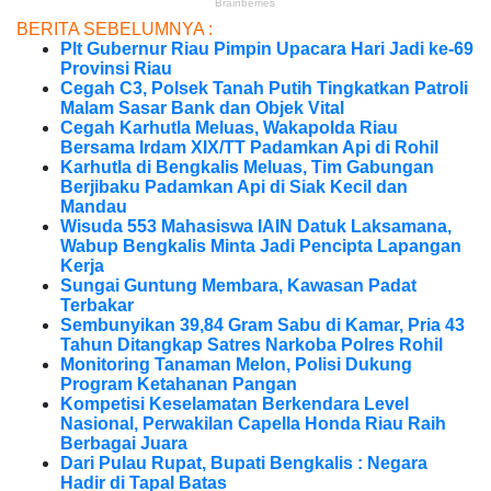
BERITA SEBELUMNYA :
Plt Gubernur Riau Pimpin Upacara Hari Jadi ke-69
Provinsi Riau
Cegah C3, Polsek Tanah Putih Tingkatkan Patroli
Malam Sasar Bank dan Objek Vital
Cegah Karhutla Meluas, Wakapolda Riau
Bersama Irdam XIX/TT Padamkan Api di Rohil
Karhutla di Bengkalis Meluas, Tim Gabungan
Berjibaku Padamkan Api di Siak Kecil dan
Mandau
Wisuda 553 Mahasiswa IAIN Datuk Laksamana,
Wabup Bengkalis Minta Jadi Pencipta Lapangan
Kerja
Sungai Guntung Membara, Kawasan Padat
Terbakar
Sembunyikan 39,84 Gram Sabu di Kamar, Pria 43
Tahun Ditangkap Satres Narkoba Polres Rohil
Monitoring Tanaman Melon, Polisi Dukung
Program Ketahanan Pangan
Kompetisi Keselamatan Berkendara Level
Nasional, Perwakilan Capella Honda Riau Raih
Berbagai Juara
Dari Pulau Rupat, Bupati Bengkalis : Negara
Hadir di Tapal Batas