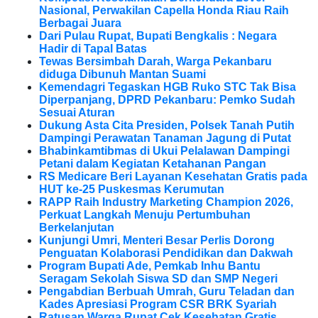
Nasional, Perwakilan Capella Honda Riau Raih
Berbagai Juara
Dari Pulau Rupat, Bupati Bengkalis : Negara
Hadir di Tapal Batas
Tewas Bersimbah Darah, Warga Pekanbaru
diduga Dibunuh Mantan Suami
Kemendagri Tegaskan HGB Ruko STC Tak Bisa
Diperpanjang, DPRD Pekanbaru: Pemko Sudah
Sesuai Aturan
Dukung Asta Cita Presiden, Polsek Tanah Putih
Dampingi Perawatan Tanaman Jagung di Putat
Bhabinkamtibmas di Ukui Pelalawan Dampingi
Petani dalam Kegiatan Ketahanan Pangan
RS Medicare Beri Layanan Kesehatan Gratis pada
HUT ke-25 Puskesmas Kerumutan
RAPP Raih Industry Marketing Champion 2026,
Perkuat Langkah Menuju Pertumbuhan
Berkelanjutan
Kunjungi Umri, Menteri Besar Perlis Dorong
Penguatan Kolaborasi Pendidikan dan Dakwah
Program Bupati Ade, Pemkab Inhu Bantu
Seragam Sekolah Siswa SD dan SMP Negeri
Pengabdian Berbuah Umrah, Guru Teladan dan
Kades Apresiasi Program CSR BRK Syariah
Ratusan Warga Rupat Cek Kesehatan Gratis