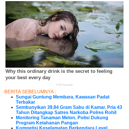
BERITA SEBELUMNYA :
Sungai Guntung Membara, Kawasan Padat
Terbakar
Sembunyikan 39,84 Gram Sabu di Kamar, Pria 43
Tahun Ditangkap Satres Narkoba Polres Rohil
Monitoring Tanaman Melon, Polisi Dukung
Program Ketahanan Pangan
Kompetisi Keselamatan Berkendara Level