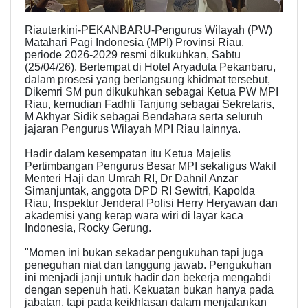
Riauterkini-PEKANBARU-Pengurus Wilayah (PW)
Matahari Pagi Indonesia (MPI) Provinsi Riau,
periode 2026-2029 resmi dikukuhkan, Sabtu
(25/04/26). Bertempat di Hotel Aryaduta Pekanbaru,
dalam prosesi yang berlangsung khidmat tersebut,
Dikemri SM pun dikukuhkan sebagai Ketua PW MPI
Riau, kemudian Fadhli Tanjung sebagai Sekretaris,
M Akhyar Sidik sebagai Bendahara serta seluruh
jajaran Pengurus Wilayah MPI Riau lainnya.
Hadir dalam kesempatan itu Ketua Majelis
Pertimbangan Pengurus Besar MPI sekaligus Wakil
Menteri Haji dan Umrah RI, Dr Dahnil Anzar
Simanjuntak, anggota DPD RI Sewitri, Kapolda
Riau, Inspektur Jenderal Polisi Herry Heryawan dan
akademisi yang kerap wara wiri di layar kaca
Indonesia, Rocky Gerung.
"Momen ini bukan sekadar pengukuhan tapi juga
peneguhan niat dan tanggung jawab. Pengukuhan
ini menjadi janji untuk hadir dan bekerja mengabdi
dengan sepenuh hati. Kekuatan bukan hanya pada
jabatan, tapi pada keikhlasan dalam menjalankan