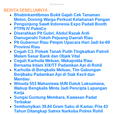
BERITA SEBELUMNYA :
Bhabinkamtibmas Bukit Gajah Cek Tanaman
Melon, Dorong Warga Perkuat Ketahanan Pangan
Pengunjung Sawit Indonesia Expo Padati Booth
PTPN IV PalmCo
Diserahkan Plt Gubri, Abdul Razak Ardi
Dianugerahi Tokoh Pejuang Daerah Riau
Plt Gubernur Riau Pimpin Upacara Hari Jadi ke-69
Provinsi Riau
Cegah C3, Polsek Tanah Putih Tingkatkan Patroli
Malam Sasar Bank dan Objek Vital
Cegah Karhutla Meluas, Wakapolda Riau
Bersama Irdam XIX/TT Padamkan Api di Rohil
Karhutla di Bengkalis Meluas, Tim Gabungan
Berjibaku Padamkan Api di Siak Kecil dan
Mandau
Wisuda 553 Mahasiswa IAIN Datuk Laksamana,
Wabup Bengkalis Minta Jadi Pencipta Lapangan
Kerja
Sungai Guntung Membara, Kawasan Padat
Terbakar
Sembunyikan 39,84 Gram Sabu di Kamar, Pria 43
Tahun Ditangkap Satres Narkoba Polres Rohil