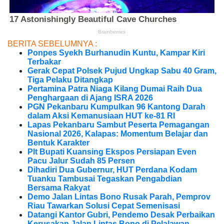
BERITA SEBELUMNYA :
Ponpes Syekh Burhanudin Kuntu, Kampar Kiri
Terbakar
Gerak Cepat Polsek Pujud Ungkap Sabu 40 Gram,
Tiga Pelaku Ditangkap
Pertamina Patra Niaga Kilang Dumai Raih Dua
Penghargaan di Ajang ISRA 2026
PGN Pekanbaru Kumpulkan 96 Kantong Darah
dalam Aksi Kemanusiaan HUT ke-81 RI
Lapas Pekanbaru Sambut Peserta Pemagangan
Nasional 2026, Kalapas: Momentum Belajar dan
Bentuk Karakter
Plt Bupati Kuansing Ekspos Persiapan Even
Pacu Jalur Sudah 85 Persen
Dihadiri Dua Gubernur, HUT Perdana Kodam
Tuanku Tambusai Tegaskan Pengabdian
Bersama Rakyat
Demo Jalan Lintas Bono Rusak Parah, Pemprov
Riau Tawarkan Solusi Cepat Semenisasi
Datangi Kantor Gubri, Pendemo Desak Perbaikan
Kerusakan Jalan Lintas Bono di Pelalawan