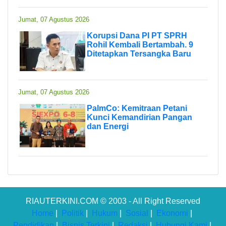
Jumat, 07 Agustus 2026
Korupsi Dana PI PT SPRH
Rohil Kembali Bertambah. 9
Ditetapkan Tersangka Baru
Jumat, 07 Agustus 2026
PalmCo: Kemitraan Petani
Kunci Kemandirian Pangan
dan Energi
RIAUTERKINI.COM © 2003 - All Right Reserved
Home
|
Politik
|
Hukum
|
Sosial
|
Ekonomi
|
Pendidikan
|
Bisnis Terkini
|
Redaksi
|
Hubungi Kami
|