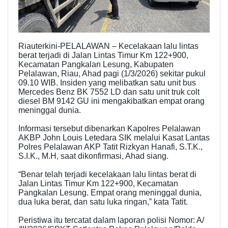
Riauterkini-PELALAWAN – Kecelakaan lalu lintas
berat terjadi di Jalan Lintas Timur Km 122+900,
Kecamatan Pangkalan Lesung, Kabupaten
Pelalawan, Riau, Ahad pagi (1/3/2026) sekitar pukul
09.10 WIB. Insiden yang melibatkan satu unit bus
Mercedes Benz BK 7552 LD dan satu unit truk colt
diesel BM 9142 GU ini mengakibatkan empat orang
meninggal dunia.
Informasi tersebut dibenarkan Kapolres Pelalawan
AKBP John Louis Letedara SIK melalui Kasat Lantas
Polres Pelalawan AKP Tatit Rizkyan Hanafi, S.T.K.,
S.I.K., M.H, saat dikonfirmasi, Ahad siang.
“Benar telah terjadi kecelakaan lalu lintas berat di
Jalan Lintas Timur Km 122+900, Kecamatan
Pangkalan Lesung. Empat orang meninggal dunia,
dua luka berat, dan satu luka ringan,” kata Tatit.
Peristiwa itu tercatat dalam laporan polisi Nomor: A/