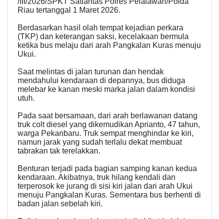
/III/2026/SPKT Satlantas Polres Pelalawan/Polda
Riau tertanggal 1 Maret 2026.
Berdasarkan hasil olah tempat kejadian perkara
(TKP) dan keterangan saksi, kecelakaan bermula
ketika bus melaju dari arah Pangkalan Kuras menuju
Ukui.
Saat melintas di jalan turunan dan hendak
mendahului kendaraan di depannya, bus diduga
melebar ke kanan meski marka jalan dalam kondisi
utuh.
Pada saat bersamaan, dari arah berlawanan datang
truk colt diesel yang dikemudikan Aprianto, 47 tahun,
warga Pekanbaru. Truk sempat menghindar ke kiri,
namun jarak yang sudah terlalu dekat membuat
tabrakan tak terelakkan.
Benturan terjadi pada bagian samping kanan kedua
kendaraan. Akibatnya, truk hilang kendali dan
terperosok ke jurang di sisi kiri jalan dari arah Ukui
menuju Pangkalan Kuras. Sementara bus berhenti di
badan jalan sebelah kiri.