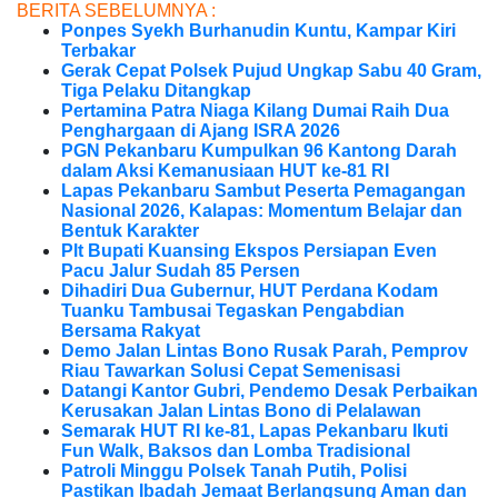
BERITA SEBELUMNYA :
Ponpes Syekh Burhanudin Kuntu, Kampar Kiri
Terbakar
Gerak Cepat Polsek Pujud Ungkap Sabu 40 Gram,
Tiga Pelaku Ditangkap
Pertamina Patra Niaga Kilang Dumai Raih Dua
Penghargaan di Ajang ISRA 2026
PGN Pekanbaru Kumpulkan 96 Kantong Darah
dalam Aksi Kemanusiaan HUT ke-81 RI
Lapas Pekanbaru Sambut Peserta Pemagangan
Nasional 2026, Kalapas: Momentum Belajar dan
Bentuk Karakter
Plt Bupati Kuansing Ekspos Persiapan Even
Pacu Jalur Sudah 85 Persen
Dihadiri Dua Gubernur, HUT Perdana Kodam
Tuanku Tambusai Tegaskan Pengabdian
Bersama Rakyat
Demo Jalan Lintas Bono Rusak Parah, Pemprov
Riau Tawarkan Solusi Cepat Semenisasi
Datangi Kantor Gubri, Pendemo Desak Perbaikan
Kerusakan Jalan Lintas Bono di Pelalawan
Semarak HUT RI ke-81, Lapas Pekanbaru Ikuti
Fun Walk, Baksos dan Lomba Tradisional
Patroli Minggu Polsek Tanah Putih, Polisi
Pastikan Ibadah Jemaat Berlangsung Aman dan