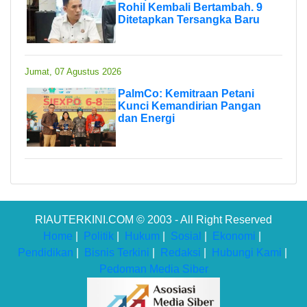
Rohil Kembali Bertambah. 9
Ditetapkan Tersangka Baru
Jumat, 07 Agustus 2026
PalmCo: Kemitraan Petani
Kunci Kemandirian Pangan
dan Energi
RIAUTERKINI.COM © 2003 - All Right Reserved
Home
|
Politik
|
Hukum
|
Sosial
|
Ekonomi
|
Pendidikan
|
Bisnis Terkini
|
Redaksi
|
Hubungi Kami
|
Pedoman Media Siber