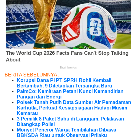
BERITA SEBELUMNYA :
Korupsi Dana PI PT SPRH Rohil Kembali
Bertambah. 9 Ditetapkan Tersangka Baru
PalmCo: Kemitraan Petani Kunci Kemandirian
Pangan dan Energi
Polsek Tanah Putih Data Sumber Air Pemadaman
Karhutla, Perkuat Kesiapsiagaan Hadapi Musim
Kemarau
3 Pemilik 8 Paket Sabu di Langgam, Pelalawan
Ditangkap Polisi
Monyet Peneror Warga Tembilahan Dibawa
BBKSDA Riau untuk Observasi Prilaku