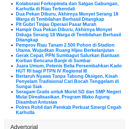
Kolaborasi Forkopimda dan Satgas Gabungan,
Karhutla di Riau Terkendali
Dua Pekan Diburu, Akhirnya Monyet Serang 18
Warga di Tembilahan Berhasil Ditangkap
Plt Gubri Tinjau Operasi Pasar Murah
Hampir Dua Pekan Diburu, Akhirnya Monyet
Diduga Serang 18 Warga di Tembilahan Berhasil
Ditangkap
Pemprov Riau Tanam 2.500 Pohon di Stadion
Utama, Wujudkan Ruang Hijau Berkelanjutan
Gerak Cepat, PPN Sumbagut Salurkan Bantuan
Korban Bencana Banjir di Sumbar
Juara Umum, Petenis Belia Persembahkan Kado
HUT RI bagi PTPN IV Regional III
Bertaruh Nyawa Tanpa Tabung Oksigen, Kisah
Penyelam Tradisional Cari Bocah Tenggelam di
Sungai Siak
Seragam Gratis untuk Murid SD dan SMP Negeri
Mulai Direalisasikan, Program Wako Agung
Disambut Antusias
Polres Rohil dan Pemkab Perkuat Sinergi Cegah
Karhutla
Advertorial