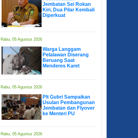
Jembatan Sei Rokan
Kiri, Dua Pilar Kembali
Diperkuat
Rabu, 05 Agustus 2026
Warga Langgam
Pelalawan Diserang
Beruang Saat
Menderes Karet
Rabu, 05 Agustus 2026
Plt Gubri Sampaikan
Usulan Pembangunan
Jembatan dan Flyover
ke Menteri PU
Rabu, 05 Agustus 2026