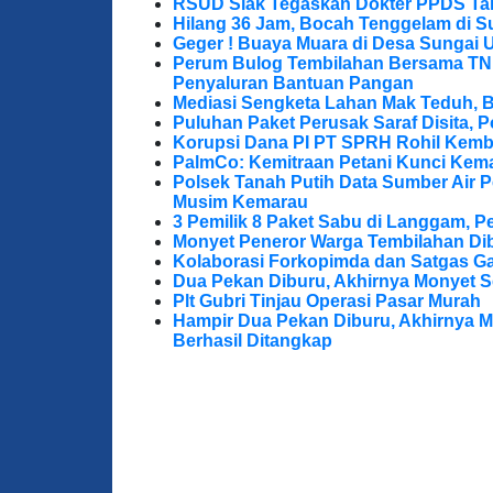
RSUD Siak Tegaskan Dokter PPDS Tak
Hilang 36 Jam, Bocah Tenggelam di S
Geger ! Buaya Muara di Desa Sungai 
Perum Bulog Tembilahan Bersama TNI-P
Penyaluran Bantuan Pangan
Mediasi Sengketa Lahan Mak Teduh, 
Puluhan Paket Perusak Saraf Disita, P
Korupsi Dana PI PT SPRH Rohil Kemba
PalmCo: Kemitraan Petani Kunci Kem
Polsek Tanah Putih Data Sumber Air 
Musim Kemarau
3 Pemilik 8 Paket Sabu di Langgam, Pe
Monyet Peneror Warga Tembilahan Di
Kolaborasi Forkopimda dan Satgas Ga
Dua Pekan Diburu, Akhirnya Monyet S
Plt Gubri Tinjau Operasi Pasar Murah
Hampir Dua Pekan Diburu, Akhirnya M
Berhasil Ditangkap