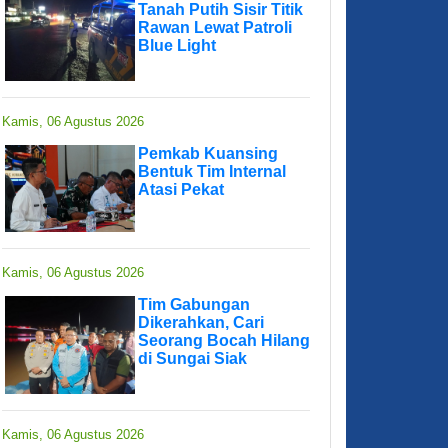
Tanah Putih Sisir Titik
Rawan Lewat Patroli
Blue Light
Kamis, 06 Agustus 2026
Pemkab Kuansing
Bentuk Tim Internal
Atasi Pekat
Kamis, 06 Agustus 2026
Tim Gabungan
Dikerahkan, Cari
Seorang Bocah Hilang
di Sungai Siak
Kamis, 06 Agustus 2026