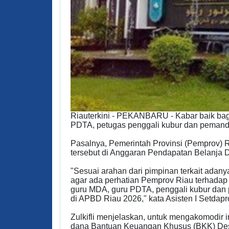
Riauterkini - PEKANBARU - Kabar baik bag
PDTA, petugas penggali kubur dan pemandi 
Pasalnya, Pemerintah Provinsi (Pemprov) R
tersebut di Anggaran Pendapatan Belanja 
"Sesuai arahan dari pimpinan terkait adan
agar ada perhatian Pemprov Riau terhadap o
guru MDA, guru PDTA, penggali kubur dan 
di APBD Riau 2026," kata Asisten I Setdapro
Zulkifli menjelaskan, untuk mengakomodir 
dana Bantuan Keuangan Khusus (BKK) Des