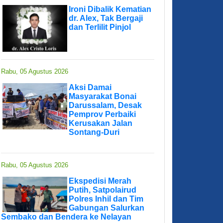
Ironi Dibalik Kematian
dr. Alex, Tak Bergaji
dan Terlilit Pinjol
Rabu, 05 Agustus 2026
Aksi Damai
Masyarakat Bonai
Darussalam, Desak
Pemprov Perbaiki
Kerusakan Jalan
Sontang-Duri
Rabu, 05 Agustus 2026
Ekspedisi Merah
Putih, Satpolairud
Polres Inhil dan Tim
Gabungan Salurkan
Sembako dan Bendera ke Nelayan