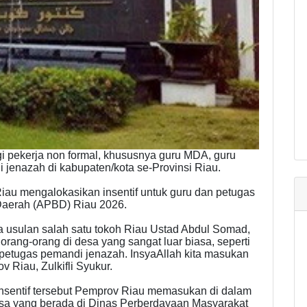
i pekerja non formal, khususnya guru MDA, guru
jenazah di kabupaten/kota se-Provinsi Riau.
iau mengalokasikan insentif untuk guru dan petugas
Daerah (APBD) Riau 2026.
ya usulan salah satu tokoh Riau Ustad Abdul Somad,
rang-orang di desa yang sangat luar biasa, seperti
petugas pemandi jenazah. InsyaAllah kita masukan
v Riau, Zulkifli Syukur.
insentif tersebut Pemprov Riau memasukan di dalam
a yang berada di Dinas Perberdayaan Masyarakat