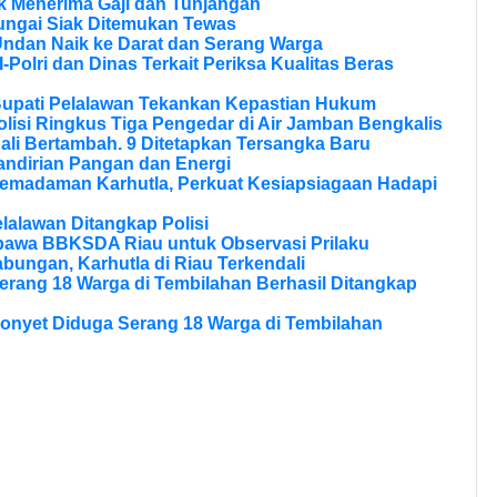
 Menerima Gaji dan Tunjangan
ungai Siak Ditemukan Tewas
Undan Naik ke Darat dan Serang Warga
olri dan Dinas Terkait Periksa Kualitas Beras
Bupati Pelalawan Tekankan Kepastian Hukum
olisi Ringkus Tiga Pengedar di Air Jamban Bengkalis
li Bertambah. 9 Ditetapkan Tersangka Baru
andirian Pangan dan Energi
Pemadaman Karhutla, Perkuat Kesiapsiagaan Hadapi
lalawan Ditangkap Polisi
bawa BBKSDA Riau untuk Observasi Prilaku
bungan, Karhutla di Riau Terkendali
erang 18 Warga di Tembilahan Berhasil Ditangkap
onyet Diduga Serang 18 Warga di Tembilahan