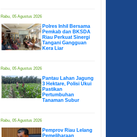
Rabu, 05 Agustus 2026
Polres Inhil Bersama
Pemkab dan BKSDA
Riau Perkuat Sinergi
Tangani Gangguan
Kera Liar
Rabu, 05 Agustus 2026
Pantau Lahan Jagung
3 Hektare, Polisi Ukui
Pastikan
Pertumbuhan
Tanaman Subur
Rabu, 05 Agustus 2026
Pemprov Riau Lelang
Pemeliharaan