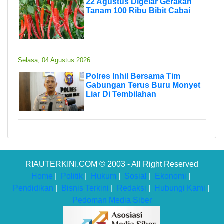
22 Agustus Digelar Gerakan
Tanam 100 Ribu Bibit Cabai
Selasa, 04 Agustus 2026
Polres Inhil Bersama Tim
Gabungan Terus Buru Monyet
Liar Di Tembilahan
RIAUTERKINI.COM © 2003 - All Right Reserved
Home
|
Politik
|
Hukum
|
Sosial
|
Ekonomi
|
Pendidikan
|
Bisnis Terkini
|
Redaksi
|
Hubungi Kami
|
Pedoman Media Siber