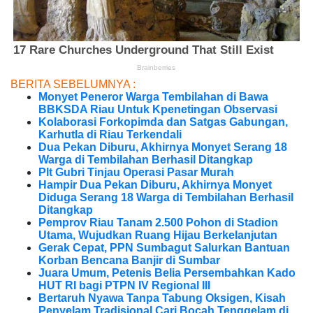
BERITA SEBELUMNYA :
Monyet Peneror Warga Tembilahan di Bawa
BBKSDA Riau Untuk Kpenetingan Observasi
Kolaborasi Forkopimda dan Satgas Gabungan,
Karhutla di Riau Terkendali
Dua Pekan Diburu, Akhirnya Monyet Serang 18
Warga di Tembilahan Berhasil Ditangkap
Plt Gubri Tinjau Operasi Pasar Murah
Hampir Dua Pekan Diburu, Akhirnya Monyet
Diduga Serang 18 Warga di Tembilahan Berhasil
Ditangkap
Pemprov Riau Tanam 2.500 Pohon di Stadion
Utama, Wujudkan Ruang Hijau Berkelanjutan
Gerak Cepat, PPN Sumbagut Salurkan Bantuan
Korban Bencana Banjir di Sumbar
Juara Umum, Petenis Belia Persembahkan Kado
HUT RI bagi PTPN IV Regional III
Bertaruh Nyawa Tanpa Tabung Oksigen, Kisah
Penyelam Tradisional Cari Bocah Tenggelam di