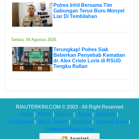
Polres Inhil Bersama Tim
Gabungan Terus Buru Monyet
Liar Di Tembilahan
Selasa, 04 Agustus 2026
Terungkap! Polres Siak
Beberkan Penyebab Kematian
dr. Alex Cristo Loris di RSUD
Tengku Rafian
RIAUTERKINI.COM © 2003 - All Right Reserved
Home
|
Politik
|
Hukum
|
Sosial
|
Ekonomi
|
Pendidikan
|
Bisnis Terkini
|
Redaksi
|
Hubungi Kami
|
Pedoman Media Siber