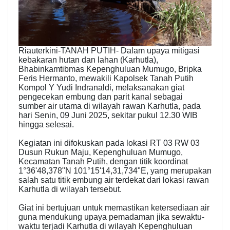
Riauterkini-TANAH PUTIH- Dalam upaya mitigasi
kebakaran hutan dan lahan (Karhutla),
Bhabinkamtibmas Kepenghuluan Mumugo, Bripka
Feris Hermanto, mewakili Kapolsek Tanah Putih
Kompol Y Yudi Indranaldi, melaksanakan giat
pengecekan embung dan parit kanal sebagai
sumber air utama di wilayah rawan Karhutla, pada
hari Senin, 09 Juni 2025, sekitar pukul 12.30 WIB
hingga selesai.
Kegiatan ini difokuskan pada lokasi RT 03 RW 03
Dusun Rukun Maju, Kepenghuluan Mumugo,
Kecamatan Tanah Putih, dengan titik koordinat
1°36'48,378"N 101°15'14,31,734"E, yang merupakan
salah satu titik embung air terdekat dari lokasi rawan
Karhutla di wilayah tersebut.
Giat ini bertujuan untuk memastikan ketersediaan air
guna mendukung upaya pemadaman jika sewaktu-
waktu terjadi Karhutla di wilayah Kepenghuluan