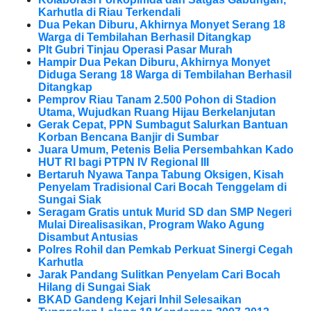
Karhutla di Riau Terkendali
Dua Pekan Diburu, Akhirnya Monyet Serang 18
Warga di Tembilahan Berhasil Ditangkap
Plt Gubri Tinjau Operasi Pasar Murah
Hampir Dua Pekan Diburu, Akhirnya Monyet
Diduga Serang 18 Warga di Tembilahan Berhasil
Ditangkap
Pemprov Riau Tanam 2.500 Pohon di Stadion
Utama, Wujudkan Ruang Hijau Berkelanjutan
Gerak Cepat, PPN Sumbagut Salurkan Bantuan
Korban Bencana Banjir di Sumbar
Juara Umum, Petenis Belia Persembahkan Kado
HUT RI bagi PTPN IV Regional III
Bertaruh Nyawa Tanpa Tabung Oksigen, Kisah
Penyelam Tradisional Cari Bocah Tenggelam di
Sungai Siak
Seragam Gratis untuk Murid SD dan SMP Negeri
Mulai Direalisasikan, Program Wako Agung
Disambut Antusias
Polres Rohil dan Pemkab Perkuat Sinergi Cegah
Karhutla
Jarak Pandang Sulitkan Penyelam Cari Bocah
Hilang di Sungai Siak
BKAD Gandeng Kejari Inhil Selesaikan