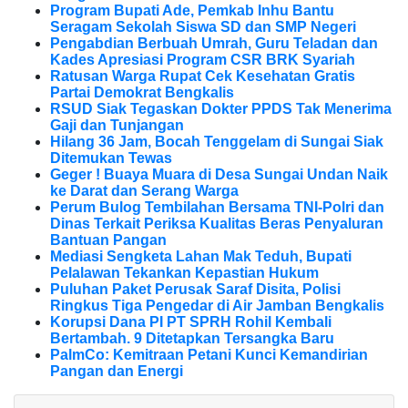
Program Bupati Ade, Pemkab Inhu Bantu
Seragam Sekolah Siswa SD dan SMP Negeri
Pengabdian Berbuah Umrah, Guru Teladan dan
Kades Apresiasi Program CSR BRK Syariah
Ratusan Warga Rupat Cek Kesehatan Gratis
Partai Demokrat Bengkalis
RSUD Siak Tegaskan Dokter PPDS Tak Menerima
Gaji dan Tunjangan
Hilang 36 Jam, Bocah Tenggelam di Sungai Siak
Ditemukan Tewas
Geger ! Buaya Muara di Desa Sungai Undan Naik
ke Darat dan Serang Warga
Perum Bulog Tembilahan Bersama TNI-Polri dan
Dinas Terkait Periksa Kualitas Beras Penyaluran
Bantuan Pangan
Mediasi Sengketa Lahan Mak Teduh, Bupati
Pelalawan Tekankan Kepastian Hukum
Puluhan Paket Perusak Saraf Disita, Polisi
Ringkus Tiga Pengedar di Air Jamban Bengkalis
Korupsi Dana PI PT SPRH Rohil Kembali
Bertambah. 9 Ditetapkan Tersangka Baru
PalmCo: Kemitraan Petani Kunci Kemandirian
Pangan dan Energi