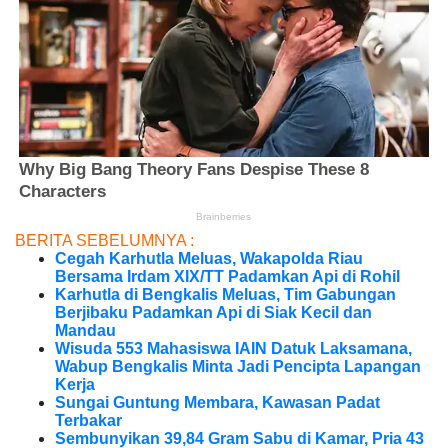
BERITA SEBELUMNYA :
Cegah Karhutla Meluas, Wakapolda Riau
Bersama Irdam XIX/TT Padamkan Api di Rohil
Karhutla di Bengkalis Meluas, Tim Gabungan
Berjibaku Padamkan Api di Siak Kecil dan
Mandau
Wisuda 553 Mahasiswa IAIN Datuk Laksamana,
Wabup Bengkalis Minta Jadi Pencipta Lapangan
Kerja
Sungai Guntung Membara, Kawasan Padat
Terbakar
Sembunyikan 39,84 Gram Sabu di Kamar, Pria 43