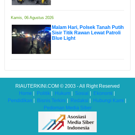
Kamis, 06 Agustus 2026
Malam Hari, Polsek Tanah Putih
Sisir Titik Rawan Lewat Patroli
Blue Light
RIAUTERKINI.COM © 2003 - All Right Reserved
Home
|
Politik
|
Hukum
|
Sosial
|
Ekonomi
|
Pendidikan
|
Bisnis Terkini
|
Redaksi
|
Hubungi Kami
|
Pedoman Media Siber