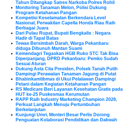
Tahun Ditangkap Satres Narkoba Polres Rohil
Monitoring Tanaman Melon, Polisi Dukung
Program Ketahanan Pangan
Kompetisi Keselamatan Berkendara Level
Nasional, Perwakilan Capella Honda Riau Raih
Berbagai Juara
Dari Pulau Rupat, Bupati Bengkalis : Negara
Hadir di Tapal Batas
Tewas Bersimbah Darah, Warga Pekanbaru
diduga Dibunuh Mantan Suami
Kemendagri Tegaskan HGB Ruko STC Tak Bisa
Diperpanjang, DPRD Pekanbaru: Pemko Sudah
Sesuai Aturan
Dukung Asta Cita Presiden, Polsek Tanah Putih
Dampingi Perawatan Tanaman Jagung di Putat
Bhabinkamtibmas di Ukui Pelalawan Dampingi
Petani dalam Kegiatan Ketahanan Pangan
RS Medicare Beri Layanan Kesehatan Gratis pada
HUT ke-25 Puskesmas Kerumutan
RAPP Raih Industry Marketing Champion 2026,
Perkuat Langkah Menuju Pertumbuhan
Berkelanjutan
Kunjungi Umri, Menteri Besar Perlis Dorong
Penguatan Kolaborasi Pendidikan dan Dakwah