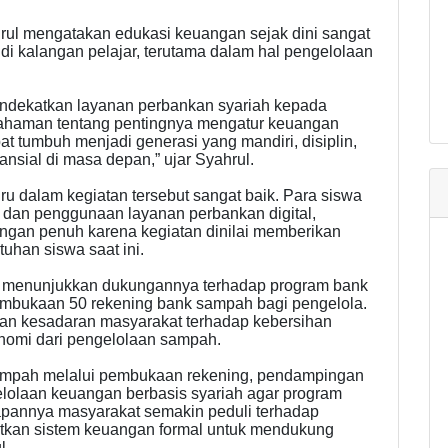
ul mengatakan edukasi keuangan sejak dini sangat
di kalangan pelajar, terutama dalam hal pengelolaan
ndekatkan layanan perbankan syariah kepada
ahaman tentang pentingnya mengatur keuangan
at tumbuh menjadi generasi yang mandiri, disiplin,
nsial di masa depan,” ujar Syahrul.
 dalam kegiatan tersebut sangat baik. Para siswa
ng dan penggunaan layanan perbankan digital,
gan penuh karena kegiatan dinilai memberikan
uhan siswa saat ini.
 menunjukkan dukungannya terhadap program bank
mbukaan 50 rekening bank sampah bagi pengelola.
an kesadaran masyarakat terhadap kebersihan
onomi dari pengelolaan sampah.
mpah melalui pembukaan rekening, pendampingan
elolaan keuangan berbasis syariah agar program
arapannya masyarakat semakin peduli terhadap
atkan sistem keuangan formal untuk mendukung
l.