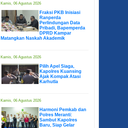
Kamis, 06 Agustus 2026
Fraksi PKB Inisiasi
Ranperda
Perlindungan Data
Pribadi, Bapemperda
DPRD Kampar
Matangkan Naskah Akademik
Kamis, 06 Agustus 2026
Pilih Apel Siaga,
Kapolres Kuansing
Ajak Kompak Atasi
Karhutla
Kamis, 06 Agustus 2026
Harmoni Pemkab dan
Polres Meranti:
Sambut Kapolres
Baru, Siap Gelar