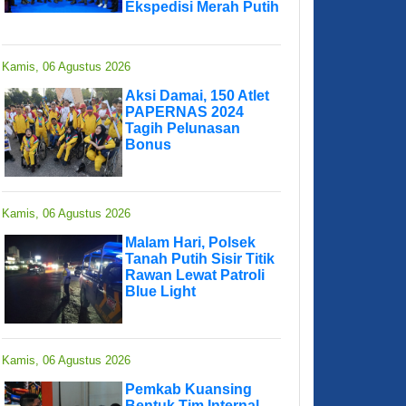
Ekspedisi Merah Putih
Kamis, 06 Agustus 2026
Aksi Damai, 150 Atlet
PAPERNAS 2024
Tagih Pelunasan
Bonus
Kamis, 06 Agustus 2026
Malam Hari, Polsek
Tanah Putih Sisir Titik
Rawan Lewat Patroli
Blue Light
Kamis, 06 Agustus 2026
Pemkab Kuansing
Bentuk Tim Internal