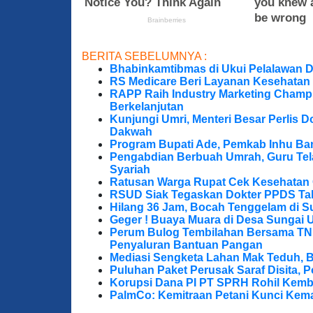
BERITA SEBELUMNYA :
Bhabinkamtibmas di Ukui Pelalawan 
RS Medicare Beri Layanan Kesehatan
RAPP Raih Industry Marketing Champ
Berkelanjutan
Kunjungi Umri, Menteri Besar Perlis 
Dakwah
Program Bupati Ade, Pemkab Inhu Ba
Pengabdian Berbuah Umrah, Guru Te
Syariah
Ratusan Warga Rupat Cek Kesehatan G
RSUD Siak Tegaskan Dokter PPDS Tak
Hilang 36 Jam, Bocah Tenggelam di S
Geger ! Buaya Muara di Desa Sungai 
Perum Bulog Tembilahan Bersama TNI-P
Penyaluran Bantuan Pangan
Mediasi Sengketa Lahan Mak Teduh, 
Puluhan Paket Perusak Saraf Disita, P
Korupsi Dana PI PT SPRH Rohil Kemba
PalmCo: Kemitraan Petani Kunci Kem