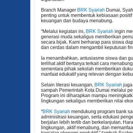
Branch Manager
BRK Syariah
Dumai, Syahr
penting untuk membentuk kebiasaan positif 
keuangan dan budaya menabung.
“Melalui kegiatan ini,
BRK Syariah
ingin me
generasi muda sekaligus memberikan pem
secara bijak. Kami berharap para siswa dap
dan cerdas dalam mengambil keputusan fina
Ia menambahkan, antusiasme siswa dan guru
terlihat aktif bertanya terkait cara menabu
sementara pihak sekolah memberikan dukun
manfaat edukatif yang relevan dengan kebut
Selain literasi keuangan,
BRK Syariah
juga
sampah Pemerintah Kota Dumai melalui pe
Program ini diharapkan mampu meningkatk
lingkungan sekaligus memberikan nilai ek
“
BRK Syariah
mendukung program bank sa
administrasi keuangan, serta edukasi peng
berjalan lebih tertib dan berkelanjutan. H
lingkungan, aktif menabung, dan memanfa
kegiatan ekonomi produktif,” tambah Syahru