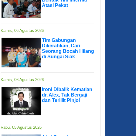
Atasi Pekat
Kamis, 06 Agustus 2026
Tim Gabungan
Dikerahkan, Cari
Seorang Bocah Hilang
di Sungai Siak
Kamis, 06 Agustus 2026
Ironi Dibalik Kematian
dr. Alex, Tak Bergaji
dan Terlilit Pinjol
Rabu, 05 Agustus 2026