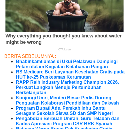
BERITA SEBELUMNYA :
Bhabinkamtibmas di Ukui Pelalawan Dampingi
Petani dalam Kegiatan Ketahanan Pangan
RS Medicare Beri Layanan Kesehatan Gratis pada
HUT ke-25 Puskesmas Kerumutan
RAPP Raih Industry Marketing Champion 2026,
Perkuat Langkah Menuju Pertumbuhan
Berkelanjutan
Kunjungi Umri, Menteri Besar Perlis Dorong
Penguatan Kolaborasi Pendidikan dan Dakwah
Program Bupati Ade, Pemkab Inhu Bantu
Seragam Sekolah Siswa SD dan SMP Negeri
Pengabdian Berbuah Umrah, Guru Teladan dan
Kades Apresiasi Program CSR BRK Syariah
Ratusan Warga Rupat Cek Kesehatan Gratis