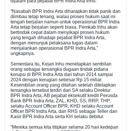
dijalani para pejabat BPR Indra Arta Inhu.
“Nasabah BPR Indra Arta diharapkan tidak panik dan
diimbau tetap tenang, walau proses hukum saat ini
tengah berjalan namun untuk operasional BPR Indra
Arta tetap berjalan seperti biasa. Pemkab Inhu akan
bertindak cepat dalam menyikapi proses hukum
yang tengah dihadapi pejabat BPR Indra Arta,
dengan menunjuk pelaksana tugas dalam
menjalankan operasional BPR Indra Arta,”
ungkapnya.
Sementara itu, Kejari Inhu menetapkan sembilan
orang sebagai tersangka dugaan tindak pidana
korupsi di BPR Indra Arta dari tahun 2014 sampai
2024 dengan kerugian sebesar Rp 15 miliar.
Kesembilan orang yang ditahan setelah ditetapkan
tersangka tersebut terdiri dari SA selaku Direktur
BPR Indra Arta, AB pejabat eksekutif kredit Perusda
Bank BPR Indra Arta, ZAL, KHD, SS, RRP, THP,
selaku Account Officer BPR, KHD selaku Account
Officer BPR Indra Arta, dan RHS sebagai Teller dan
Kasir BPR Indra Arta serta KH selaku debitur.
“Mereka semua kita titipkan selama 20 hari kedepan