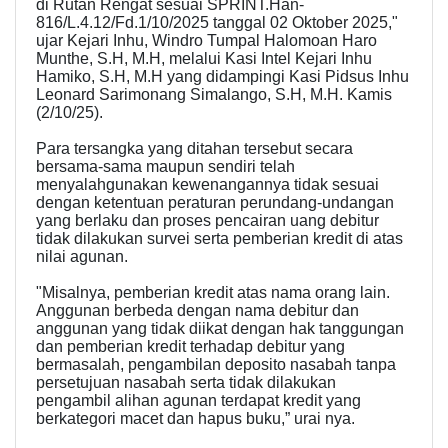
di Rutan Rengat sesuai SPRINT.Han-
816/L.4.12/Fd.1/10/2025 tanggal 02 Oktober 2025,"
ujar Kejari Inhu, Windro Tumpal Halomoan Haro
Munthe, S.H, M.H, melalui Kasi Intel Kejari Inhu
Hamiko, S.H, M.H yang didampingi Kasi Pidsus Inhu
Leonard Sarimonang Simalango, S.H, M.H. Kamis
(2/10/25).
Para tersangka yang ditahan tersebut secara
bersama-sama maupun sendiri telah
menyalahgunakan kewenangannya tidak sesuai
dengan ketentuan peraturan perundang-undangan
yang berlaku dan proses pencairan uang debitur
tidak dilakukan survei serta pemberian kredit di atas
nilai agunan.
"Misalnya, pemberian kredit atas nama orang lain.
Anggunan berbeda dengan nama debitur dan
anggunan yang tidak diikat dengan hak tanggungan
dan pemberian kredit terhadap debitur yang
bermasalah, pengambilan deposito nasabah tanpa
persetujuan nasabah serta tidak dilakukan
pengambil alihan agunan terdapat kredit yang
berkategori macet dan hapus buku,” urai nya.