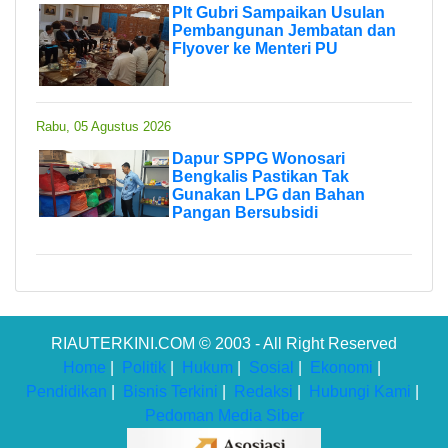
Plt Gubri Sampaikan Usulan
Pembangunan Jembatan dan
Flyover ke Menteri PU
Rabu, 05 Agustus 2026
Dapur SPPG Wonosari
Bengkalis Pastikan Tak
Gunakan LPG dan Bahan
Pangan Bersubsidi
RIAUTERKINI.COM © 2003 - All Right Reserved
Home
|
Politik
|
Hukum
|
Sosial
|
Ekonomi
|
Pendidikan
|
Bisnis Terkini
|
Redaksi
|
Hubungi Kami
|
Pedoman Media Siber