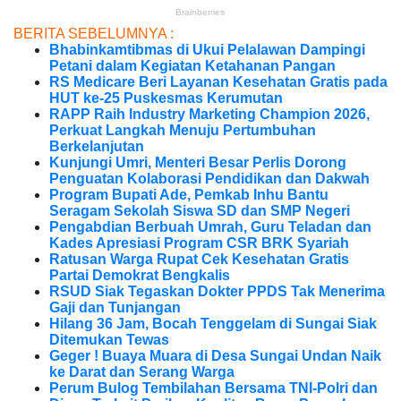
BERITA SEBELUMNYA :
Bhabinkamtibmas di Ukui Pelalawan Dampingi
Petani dalam Kegiatan Ketahanan Pangan
RS Medicare Beri Layanan Kesehatan Gratis pada
HUT ke-25 Puskesmas Kerumutan
RAPP Raih Industry Marketing Champion 2026,
Perkuat Langkah Menuju Pertumbuhan
Berkelanjutan
Kunjungi Umri, Menteri Besar Perlis Dorong
Penguatan Kolaborasi Pendidikan dan Dakwah
Program Bupati Ade, Pemkab Inhu Bantu
Seragam Sekolah Siswa SD dan SMP Negeri
Pengabdian Berbuah Umrah, Guru Teladan dan
Kades Apresiasi Program CSR BRK Syariah
Ratusan Warga Rupat Cek Kesehatan Gratis
Partai Demokrat Bengkalis
RSUD Siak Tegaskan Dokter PPDS Tak Menerima
Gaji dan Tunjangan
Hilang 36 Jam, Bocah Tenggelam di Sungai Siak
Ditemukan Tewas
Geger ! Buaya Muara di Desa Sungai Undan Naik
ke Darat dan Serang Warga
Perum Bulog Tembilahan Bersama TNI-Polri dan