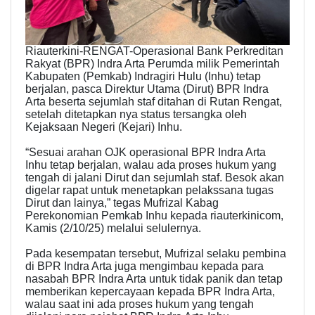
Riauterkini-RENGAT-Operasional Bank Perkreditan
Rakyat (BPR) Indra Arta Perumda milik Pemerintah
Kabupaten (Pemkab) Indragiri Hulu (Inhu) tetap
berjalan, pasca Direktur Utama (Dirut) BPR Indra
Arta beserta sejumlah staf ditahan di Rutan Rengat,
setelah ditetapkan nya status tersangka oleh
Kejaksaan Negeri (Kejari) Inhu.
“Sesuai arahan OJK operasional BPR Indra Arta
Inhu tetap berjalan, walau ada proses hukum yang
tengah di jalani Dirut dan sejumlah staf. Besok akan
digelar rapat untuk menetapkan pelakssana tugas
Dirut dan lainya,” tegas Mufrizal Kabag
Perekonomian Pemkab Inhu kepada riauterkinicom,
Kamis (2/10/25) melalui selulernya.
Pada kesempatan tersebut, Mufrizal selaku pembina
di BPR Indra Arta juga mengimbau kepada para
nasabah BPR Indra Arta untuk tidak panik dan tetap
memberikan kepercayaan kepada BPR Indra Arta,
walau saat ini ada proses hukum yang tengah