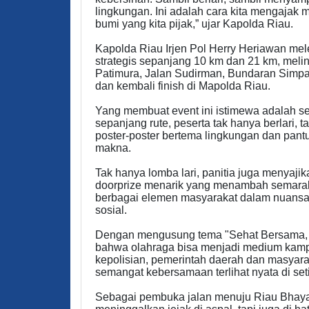
lingkungan. Ini adalah cara kita mengajak 
bumi yang kita pijak,” ujar Kapolda Riau.
Kapolda Riau Irjen Pol Herry Heriawan mel
strategis sepanjang 10 km dan 21 km, meli
Patimura, Jalan Sudirman, Bundaran Simpa
dan kembali finish di Mapolda Riau.
Yang membuat event ini istimewa adalah se
sepanjang rute, peserta tak hanya berlari, 
poster-poster bertema lingkungan dan pant
makna.
Tak hanya lomba lari, panitia juga menyaji
doorprize menarik yang menambah semarak 
berbagai elemen masyarakat dalam nuansa
sosial.
Dengan mengusung tema "Sehat Bersama, Li
bahwa olahraga bisa menjadi medium kampan
kepolisian, pemerintah daerah dan masya
semangat kebersamaan terlihat nyata di seti
Sebagai pembuka jalan menuju Riau Bhaya