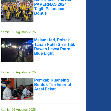
PAPERNAS 2024
Tagih Pelunasan
Bonus
Kamis, 06 Agustus 2026
Malam Hari, Polsek
Tanah Putih Sisir Titik
Rawan Lewat Patroli
Blue Light
Kamis, 06 Agustus 2026
Pemkab Kuansing
Bentuk Tim Internal
Atasi Pekat
Kamis, 06 Agustus 2026