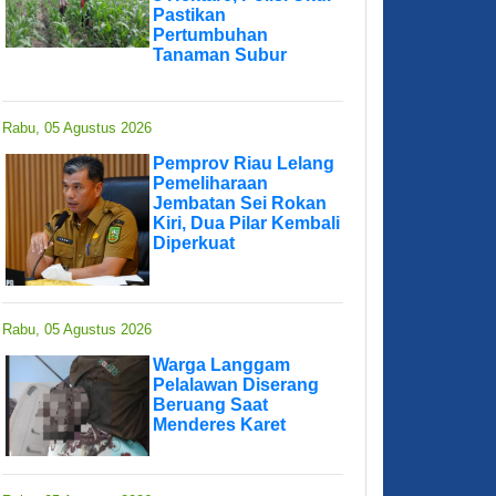
Pastikan
Pertumbuhan
Tanaman Subur
Rabu, 05 Agustus 2026
Pemprov Riau Lelang
Pemeliharaan
Jembatan Sei Rokan
Kiri, Dua Pilar Kembali
Diperkuat
Rabu, 05 Agustus 2026
Warga Langgam
Pelalawan Diserang
Beruang Saat
Menderes Karet