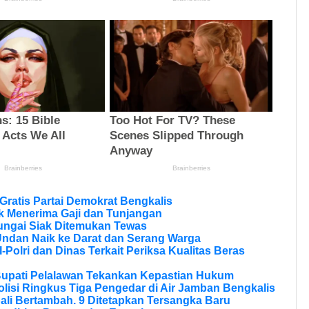
ratis Partai Demokrat Bengkalis
 Menerima Gaji dan Tunjangan
ungai Siak Ditemukan Tewas
Undan Naik ke Darat dan Serang Warga
olri dan Dinas Terkait Periksa Kualitas Beras
Bupati Pelalawan Tekankan Kepastian Hukum
olisi Ringkus Tiga Pengedar di Air Jamban Bengkalis
li Bertambah. 9 Ditetapkan Tersangka Baru