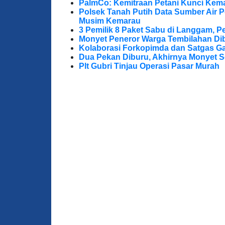
PalmCo: Kemitraan Petani Kunci Kem
Polsek Tanah Putih Data Sumber Air 
Musim Kemarau
3 Pemilik 8 Paket Sabu di Langgam, Pe
Monyet Peneror Warga Tembilahan Di
Kolaborasi Forkopimda dan Satgas Ga
Dua Pekan Diburu, Akhirnya Monyet S
Plt Gubri Tinjau Operasi Pasar Murah