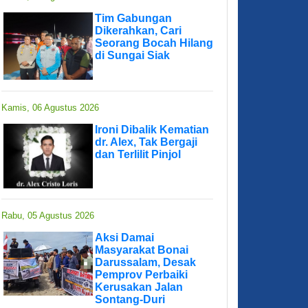
Tim Gabungan
Dikerahkan, Cari
Seorang Bocah Hilang
di Sungai Siak
Kamis, 06 Agustus 2026
Ironi Dibalik Kematian
dr. Alex, Tak Bergaji
dan Terlilit Pinjol
Rabu, 05 Agustus 2026
Aksi Damai
Masyarakat Bonai
Darussalam, Desak
Pemprov Perbaiki
Kerusakan Jalan
Sontang-Duri