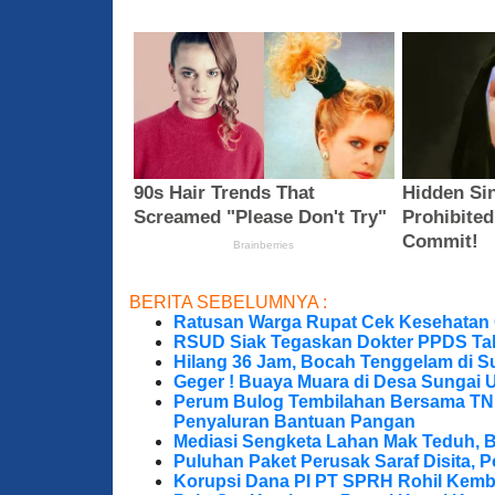
BERITA SEBELUMNYA :
Ratusan Warga Rupat Cek Kesehatan G
RSUD Siak Tegaskan Dokter PPDS Tak
Hilang 36 Jam, Bocah Tenggelam di S
Geger ! Buaya Muara di Desa Sungai 
Perum Bulog Tembilahan Bersama TNI-P
Penyaluran Bantuan Pangan
Mediasi Sengketa Lahan Mak Teduh, 
Puluhan Paket Perusak Saraf Disita, P
Korupsi Dana PI PT SPRH Rohil Kemba