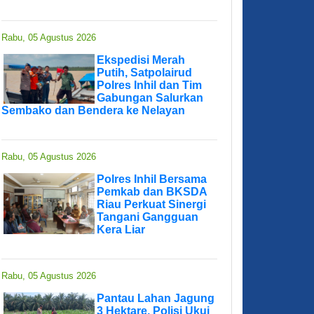
Rabu, 05 Agustus 2026
Ekspedisi Merah
Putih, Satpolairud
Polres Inhil dan Tim
Gabungan Salurkan
Sembako dan Bendera ke Nelayan
Rabu, 05 Agustus 2026
Polres Inhil Bersama
Pemkab dan BKSDA
Riau Perkuat Sinergi
Tangani Gangguan
Kera Liar
Rabu, 05 Agustus 2026
Pantau Lahan Jagung
3 Hektare, Polisi Ukui