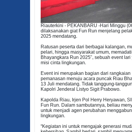
Riauterkini - PEKANBARU -Hari Minggu (06
dilaksanakan giat Fun Run menjelang pela
2025 mendatang.
Ratusan peserta dari berbagai kalangan, mu
pelari, hingga masyarakat umum, memadati 
Bhayangkara Run 2025", sebuah event lari
misi cinta lingkungan.
Event ini merupakan bagian dari rangkaian
pemanasan menuju acara puncak Riau Bha
13 Juli mendatang. Tidak tanggung-tanggun
Kapolri Jenderal Listyo Sigit Prabowo.
Kapolda Riau, Irjen Pol Herry Heryawan, S
Fun Run. Dalam sambutannya, beliau men
untuk menjadi agen perubahan menggabung
lingkungan.
“Kegiatan ini untuk mengajak generasi muda
kebersihan. Sambil berlari, sambil menyam