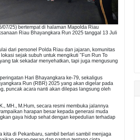
/07/25) bertempat di halaman Mapolda Riau
ksanaan Riau Bhayangkara Run 2025 tanggal 13 Juli
lai dari personel Polda Riau dan jajaran, komunitas
lokasi sejak subuh untuk mengikuti "Fun Run To
 yang tak sekadar menyehatkan, tapi juga mengusung
 peringatan Hari Bhayangkara ke-79, sekaligus
yangkara Run (RBR) 2025 yang akan digelar pada
g, puncak acara nanti akan dilepas langsung oleh
IK., MH., M.Hum, secara resmi membuka jalannya
yampaikan harapan besar kepada generasi muda
kan gaya hidup sehat dengan kepedulian terhadap
 kita di Pekanbaru, sambil berlari sambil menjaga
paikan pesan-pesan dan pantun tentang cinta