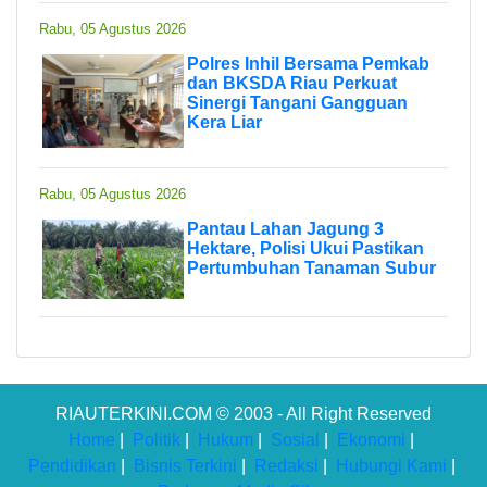
Rabu, 05 Agustus 2026
Polres Inhil Bersama Pemkab
dan BKSDA Riau Perkuat
Sinergi Tangani Gangguan
Kera Liar
Rabu, 05 Agustus 2026
Pantau Lahan Jagung 3
Hektare, Polisi Ukui Pastikan
Pertumbuhan Tanaman Subur
RIAUTERKINI.COM © 2003 - All Right Reserved
Home
|
Politik
|
Hukum
|
Sosial
|
Ekonomi
|
Pendidikan
|
Bisnis Terkini
|
Redaksi
|
Hubungi Kami
|