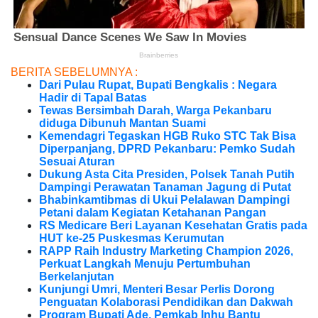
BERITA SEBELUMNYA :
Dari Pulau Rupat, Bupati Bengkalis : Negara
Hadir di Tapal Batas
Tewas Bersimbah Darah, Warga Pekanbaru
diduga Dibunuh Mantan Suami
Kemendagri Tegaskan HGB Ruko STC Tak Bisa
Diperpanjang, DPRD Pekanbaru: Pemko Sudah
Sesuai Aturan
Dukung Asta Cita Presiden, Polsek Tanah Putih
Dampingi Perawatan Tanaman Jagung di Putat
Bhabinkamtibmas di Ukui Pelalawan Dampingi
Petani dalam Kegiatan Ketahanan Pangan
RS Medicare Beri Layanan Kesehatan Gratis pada
HUT ke-25 Puskesmas Kerumutan
RAPP Raih Industry Marketing Champion 2026,
Perkuat Langkah Menuju Pertumbuhan
Berkelanjutan
Kunjungi Umri, Menteri Besar Perlis Dorong
Penguatan Kolaborasi Pendidikan dan Dakwah
Program Bupati Ade, Pemkab Inhu Bantu