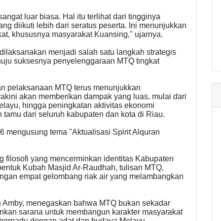
gat luar biasa. Hal itu terlihat dari tingginya
g diikuti lebih dari seratus peserta. Ini menunjukkan
at, khususnya masyarakat Kuansing," ujarnya.
dilaksanakan menjadi salah satu langkah strategis
ju suksesnya penyelenggaraan MTQ tingkat
apan pelaksanaan MTQ terus menunjukkan
iyakini akan memberikan dampak yang luas, mulai dari
ayu, hingga peningkatan aktivitas ekonomi
 tamu dari seluruh kabupaten dan kota di Riau.
6 mengusung tema "Aktualisasi Spirit Alquran
 filosofi yang mencerminkan identitas Kabupaten
entuk Kubah Masjid Ar-Raudhah, tulisan MTQ,
 dengan empat gelombang riak air yang melambangkan
man Amby, menegaskan bahwa MTQ bukan sekadar
nkan sarana untuk membangun karakter masyarakat
g berpadu dengan adat dan budaya Melayu.