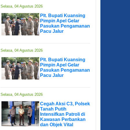
Selasa, 04 Agustus 2026
Plt. Bupati Kuansing
Pimpin Apel Gelar
Pasukan Pengamanan
Pacu Jalur
Selasa, 04 Agustus 2026
Plt. Bupati Kuansing
Pimpin Apel Gelar
Pasukan Pengamanan
Pacu Jalur
Selasa, 04 Agustus 2026
Cegah Aksi C3, Polsek
Tanah Putih
Intensifkan Patroli di
Kawasan Perbankan
dan Objek Vital