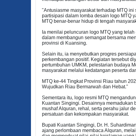
"Antusiasme masyarakat terhadap MTQ ini san
partisipasi dalam lomba desain logo MTQ yan
MTQ benar-benar hidup di tengah masyarak
Ia menilai peluncuran logo MTQ yang telah 
dalam membangun semangat bersama menu
provinsi di Kuansing.
Selain itu, ia menyebutkan progres persi
perkembangan positif. Kegiatan tersebut d
pertumbuhan UMKM, pelestarian budaya Mel
masyarakat melalui kedatangan peserta dan
MTQ ke-44 Tingkat Provinsi Riau tahun 202
Wujudkan Riau Bermarwah dan Hebat."
Sementara itu, logo resmi MTQ mengandung
Kuantan Singingi. Desainnya memadukan b
mushaf Alquran, rehal, serta perahu jalur
persatuan dan kekompakan masyarakat.
Bupati Kuantan Singingi, Dr. H. Suhardi
ajang perlombaan membaca Alquran, melai
dan memperkuat nilai-nilai keislaman yan