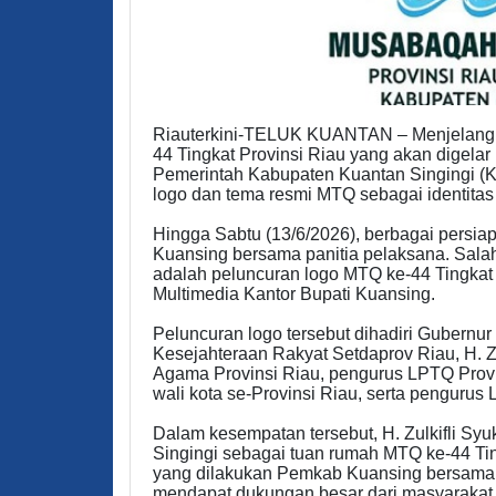
Riauterkini-TELUK KUANTAN – Menjelang 
44 Tingkat Provinsi Riau yang akan digelar
Pemerintah Kabupaten Kuantan Singingi (Kua
logo dan tema resmi MTQ sebagai identitas 
Hingga Sabtu (13/6/2026), berbagai persi
Kuansing bersama panitia pelaksana. Salah
adalah peluncuran logo MTQ ke-44 Tingkat
Multimedia Kantor Bupati Kuansing.
Peluncuran logo tersebut dihadiri Gubernur
Kesejahteraan Rakyat Setdaprov Riau, H. Z
Agama Provinsi Riau, pengurus LPTQ Provi
wali kota se-Provinsi Riau, serta pengurus
Dalam kesempatan tersebut, H. Zulkifli S
Singingi sebagai tuan rumah MTQ ke-44 Tin
yang dilakukan Pemkab Kuansing bersama p
mendapat dukungan besar dari masyarakat