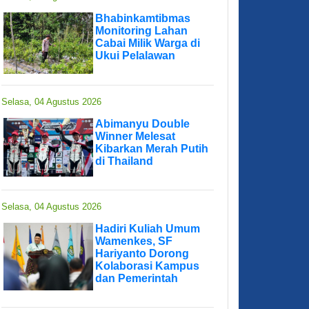
Bhabinkamtibmas
Monitoring Lahan
Cabai Milik Warga di
Ukui Pelalawan
Selasa, 04 Agustus 2026
Abimanyu Double
Winner Melesat
Kibarkan Merah Putih
di Thailand
Selasa, 04 Agustus 2026
Hadiri Kuliah Umum
Wamenkes, SF
Hariyanto Dorong
Kolaborasi Kampus
dan Pemerintah