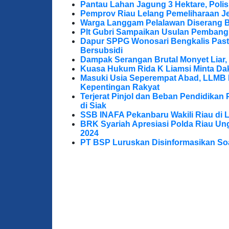
Pantau Lahan Jagung 3 Hektare, Poli
Pemprov Riau Lelang Pemeliharaan Jem
Warga Langgam Pelalawan Diserang B
Plt Gubri Sampaikan Usulan Pembang
Dapur SPPG Wonosari Bengkalis Pas
Bersubsidi
Dampak Serangan Brutal Monyet Liar, 
Kuasa Hukum Rida K Liamsi Minta Da
Masuki Usia Seperempat Abad, LLMB 
Kepentingan Rakyat
Terjerat Pinjol dan Beban Pendidikan 
di Siak
SSB INAFA Pekanbaru Wakili Riau di 
BRK Syariah Apresiasi Polda Riau U
2024
PT BSP Luruskan Disinformasikan So