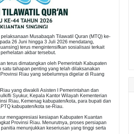
pelaksanaan Musabaqah Tilawatil Quran (MTQ) ke-
 pada 26 Juni hingga 3 Juli 2026 mendatang,
nsing) terus mengintensifkan sosialisasi terkait
perhelatan akbar tersebut.
apan terus dimatangkan oleh Pemerintah Kabupaten
 satu tahapan penting yang telah dilaksanakan
 Provinsi Riau yang sebelumnya digelar di Ruang
 Riau yang diwakili Asisten I Pemerintahan dan
ulkifli Syukur, Kepala Kantor Wilayah Kementerian
nsi Riau, Kemenag kabupaten/kota, para bupati dan
 LPTQ kabupaten/kota se-Riau.
yukur mengapresiasi kesiapan Kabupaten Kuantan
gkat Provinsi Riau. Menurutnya, proses persiapan
anitia menunjukkan keseriusan yang tinggi serta
.