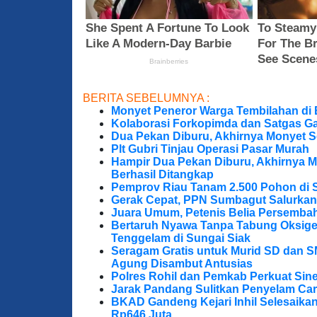
BERITA SEBELUMNYA :
Monyet Peneror Warga Tembilahan di
Kolaborasi Forkopimda dan Satgas Ga
Dua Pekan Diburu, Akhirnya Monyet S
Plt Gubri Tinjau Operasi Pasar Murah
Hampir Dua Pekan Diburu, Akhirnya M
Berhasil Ditangkap
Pemprov Riau Tanam 2.500 Pohon di S
Gerak Cepat, PPN Sumbagut Salurkan
Juara Umum, Petenis Belia Persembah
Bertaruh Nyawa Tanpa Tabung Oksigen
Tenggelam di Sungai Siak
Seragam Gratis untuk Murid SD dan S
Agung Disambut Antusias
Polres Rohil dan Pemkab Perkuat Sine
Jarak Pandang Sulitkan Penyelam Cari
BKAD Gandeng Kejari Inhil Selesaika
Rp646 Juta