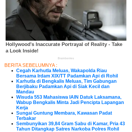
BERITA SEBELUMNYA :
Cegah Karhutla Meluas, Wakapolda Riau
Bersama Irdam XIX/TT Padamkan Api di Rohil
Karhutla di Bengkalis Meluas, Tim Gabungan
Berjibaku Padamkan Api di Siak Kecil dan
Mandau
Wisuda 553 Mahasiswa IAIN Datuk Laksamana,
Wabup Bengkalis Minta Jadi Pencipta Lapangan
Kerja
Sungai Guntung Membara, Kawasan Padat
Terbakar
Sembunyikan 39,84 Gram Sabu di Kamar, Pria 43
Tahun Ditangkap Satres Narkoba Polres Rohil