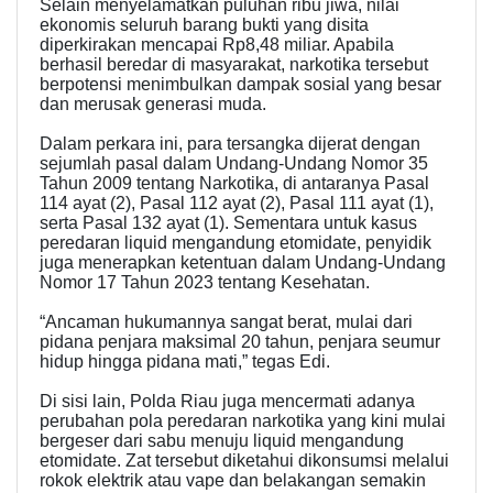
Selain menyelamatkan puluhan ribu jiwa, nilai
ekonomis seluruh barang bukti yang disita
diperkirakan mencapai Rp8,48 miliar. Apabila
berhasil beredar di masyarakat, narkotika tersebut
berpotensi menimbulkan dampak sosial yang besar
dan merusak generasi muda.
Dalam perkara ini, para tersangka dijerat dengan
sejumlah pasal dalam Undang-Undang Nomor 35
Tahun 2009 tentang Narkotika, di antaranya Pasal
114 ayat (2), Pasal 112 ayat (2), Pasal 111 ayat (1),
serta Pasal 132 ayat (1). Sementara untuk kasus
peredaran liquid mengandung etomidate, penyidik
juga menerapkan ketentuan dalam Undang-Undang
Nomor 17 Tahun 2023 tentang Kesehatan.
“Ancaman hukumannya sangat berat, mulai dari
pidana penjara maksimal 20 tahun, penjara seumur
hidup hingga pidana mati,” tegas Edi.
Di sisi lain, Polda Riau juga mencermati adanya
perubahan pola peredaran narkotika yang kini mulai
bergeser dari sabu menuju liquid mengandung
etomidate. Zat tersebut diketahui dikonsumsi melalui
rokok elektrik atau vape dan belakangan semakin