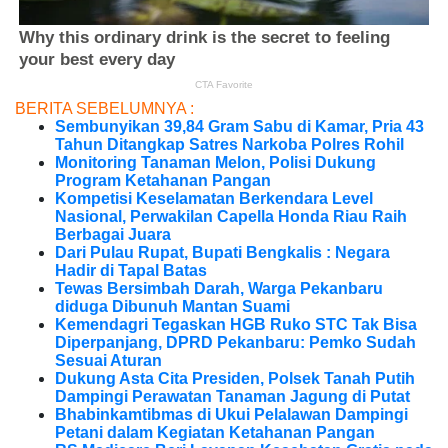
BERITA SEBELUMNYA :
Sembunyikan 39,84 Gram Sabu di Kamar, Pria 43
Tahun Ditangkap Satres Narkoba Polres Rohil
Monitoring Tanaman Melon, Polisi Dukung
Program Ketahanan Pangan
Kompetisi Keselamatan Berkendara Level
Nasional, Perwakilan Capella Honda Riau Raih
Berbagai Juara
Dari Pulau Rupat, Bupati Bengkalis : Negara
Hadir di Tapal Batas
Tewas Bersimbah Darah, Warga Pekanbaru
diduga Dibunuh Mantan Suami
Kemendagri Tegaskan HGB Ruko STC Tak Bisa
Diperpanjang, DPRD Pekanbaru: Pemko Sudah
Sesuai Aturan
Dukung Asta Cita Presiden, Polsek Tanah Putih
Dampingi Perawatan Tanaman Jagung di Putat
Bhabinkamtibmas di Ukui Pelalawan Dampingi
Petani dalam Kegiatan Ketahanan Pangan