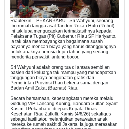
Riauterkini - PEKANBARU - Sri Wahyuni, seorang
ibu rumah tangga asal Tandun Rokan Hulu (Rohul)
ini tak lupa mengucapkan terimakasihnya kepada
Pelaksana Tugas (Plt) Gubernur Riau SF Hariyanto.
Ia tak bisa membayangkan bagaimana susah
payahnya mencari biaya yang harus ditanggungnya
untuk anaknya berusia tujuh tahun yang sedang
menderita penyakit jantung bocor.
Sri Wahyuni adalah orang tua di antara sembilan
pasien dari keluarga tak mampu yang mendapatkan
tanggungan biaya pengobatan gratis dari
Pemerintah Provinsi Riau bekerja sama dengan
Badan Amil Zakat (Baznas) Riau.
Secara bersamaan, keberangkatan mereka melalui
Gedung VIP Lancang Kuning, Bandara Sultan Syarif
Kasim II Pekanbaru, dilepas Kepala Dinas
Kesehatan Riau Zulkifli, Kamis (4/6/26) sekaligus
sebagai fasilitator, melanjutkan perawatan anak
mereka ke rumah sakit di Jakarta. Ia juga merasakan