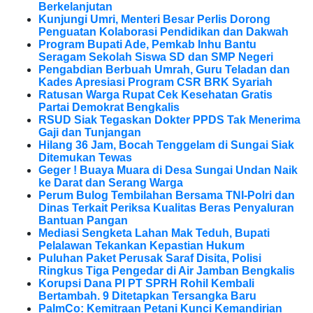
Berkelanjutan
Kunjungi Umri, Menteri Besar Perlis Dorong
Penguatan Kolaborasi Pendidikan dan Dakwah
Program Bupati Ade, Pemkab Inhu Bantu
Seragam Sekolah Siswa SD dan SMP Negeri
Pengabdian Berbuah Umrah, Guru Teladan dan
Kades Apresiasi Program CSR BRK Syariah
Ratusan Warga Rupat Cek Kesehatan Gratis
Partai Demokrat Bengkalis
RSUD Siak Tegaskan Dokter PPDS Tak Menerima
Gaji dan Tunjangan
Hilang 36 Jam, Bocah Tenggelam di Sungai Siak
Ditemukan Tewas
Geger ! Buaya Muara di Desa Sungai Undan Naik
ke Darat dan Serang Warga
Perum Bulog Tembilahan Bersama TNI-Polri dan
Dinas Terkait Periksa Kualitas Beras Penyaluran
Bantuan Pangan
Mediasi Sengketa Lahan Mak Teduh, Bupati
Pelalawan Tekankan Kepastian Hukum
Puluhan Paket Perusak Saraf Disita, Polisi
Ringkus Tiga Pengedar di Air Jamban Bengkalis
Korupsi Dana PI PT SPRH Rohil Kembali
Bertambah. 9 Ditetapkan Tersangka Baru
PalmCo: Kemitraan Petani Kunci Kemandirian