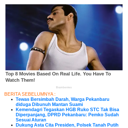
BERITA SEBELUMNYA :
Tewas Bersimbah Darah, Warga Pekanbaru
diduga Dibunuh Mantan Suami
Kemendagri Tegaskan HGB Ruko STC Tak Bisa
Diperpanjang, DPRD Pekanbaru: Pemko Sudah
Sesuai Aturan
Dukung Asta Cita Presiden, Polsek Tanah Putih