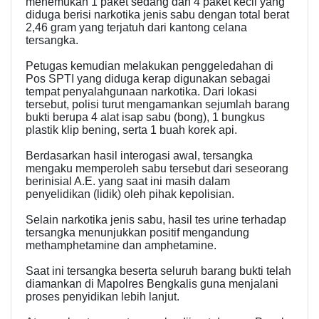
menemukan 1 paket sedang dan 4 paket kecil yang
diduga berisi narkotika jenis sabu dengan total berat
2,46 gram yang terjatuh dari kantong celana
tersangka.
Petugas kemudian melakukan penggeledahan di
Pos SPTI yang diduga kerap digunakan sebagai
tempat penyalahgunaan narkotika. Dari lokasi
tersebut, polisi turut mengamankan sejumlah barang
bukti berupa 4 alat isap sabu (bong), 1 bungkus
plastik klip bening, serta 1 buah korek api.
Berdasarkan hasil interogasi awal, tersangka
mengaku memperoleh sabu tersebut dari seseorang
berinisial A.E. yang saat ini masih dalam
penyelidikan (lidik) oleh pihak kepolisian.
Selain narkotika jenis sabu, hasil tes urine terhadap
tersangka menunjukkan positif mengandung
methamphetamine dan amphetamine.
Saat ini tersangka beserta seluruh barang bukti telah
diamankan di Mapolres Bengkalis guna menjalani
proses penyidikan lebih lanjut.