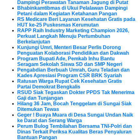
Dampingi Perawatan Tanaman Jagung di Putat
Bhabinkamtibmas di Ukui Pelalawan Dampingi
Petani dalam Kegiatan Ketahanan Pangan
RS Medicare Beri Layanan Kesehatan Gratis pada
HUT ke-25 Puskesmas Kerumutan
RAPP Raih Industry Marketing Champion 2026,
Perkuat Langkah Menuju Pertumbuhan
Berkelanjutan
Kunjungi Umri, Menteri Besar Perlis Dorong
Penguatan Kolaborasi Pendidikan dan Dakwah
Program Bupati Ade, Pemkab Inhu Bantu
Seragam Sekolah Siswa SD dan SMP Negeri
Pengabdian Berbuah Umrah, Guru Teladan dan
Kades Apresiasi Program CSR BRK Syariah
Ratusan Warga Rupat Cek Kesehatan Gratis
Partai Demokrat Bengkalis
RSUD Siak Tegaskan Dokter PPDS Tak Menerima
Gaji dan Tunjangan
Hilang 36 Jam, Bocah Tenggelam di Sungai Siak
Ditemukan Tewas
Geger ! Buaya Muara di Desa Sungai Undan Naik
ke Darat dan Serang Warga
Perum Bulog Tembilahan Bersama TNI-Polri dan
Dinas Terkait Periksa Kualitas Beras Penyaluran
Bantuan Pangan