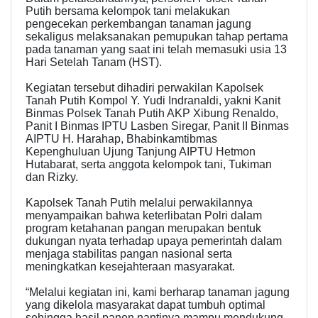
Putih bersama kelompok tani melakukan
pengecekan perkembangan tanaman jagung
sekaligus melaksanakan pemupukan tahap pertama
pada tanaman yang saat ini telah memasuki usia 13
Hari Setelah Tanam (HST).
Kegiatan tersebut dihadiri perwakilan Kapolsek
Tanah Putih Kompol Y. Yudi Indranaldi, yakni Kanit
Binmas Polsek Tanah Putih AKP Xibung Renaldo,
Panit I Binmas IPTU Lasben Siregar, Panit II Binmas
AIPTU H. Harahap, Bhabinkamtibmas
Kepenghuluan Ujung Tanjung AIPTU Hetmon
Hutabarat, serta anggota kelompok tani, Tukiman
dan Rizky.
Kapolsek Tanah Putih melalui perwakilannya
menyampaikan bahwa keterlibatan Polri dalam
program ketahanan pangan merupakan bentuk
dukungan nyata terhadap upaya pemerintah dalam
menjaga stabilitas pangan nasional serta
meningkatkan kesejahteraan masyarakat.
“Melalui kegiatan ini, kami berharap tanaman jagung
yang dikelola masyarakat dapat tumbuh optimal
sehingga hasil panen nantinya mampu mendukung