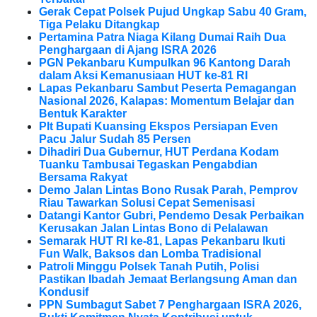
Gerak Cepat Polsek Pujud Ungkap Sabu 40 Gram,
Tiga Pelaku Ditangkap
Pertamina Patra Niaga Kilang Dumai Raih Dua
Penghargaan di Ajang ISRA 2026
PGN Pekanbaru Kumpulkan 96 Kantong Darah
dalam Aksi Kemanusiaan HUT ke-81 RI
Lapas Pekanbaru Sambut Peserta Pemagangan
Nasional 2026, Kalapas: Momentum Belajar dan
Bentuk Karakter
Plt Bupati Kuansing Ekspos Persiapan Even
Pacu Jalur Sudah 85 Persen
Dihadiri Dua Gubernur, HUT Perdana Kodam
Tuanku Tambusai Tegaskan Pengabdian
Bersama Rakyat
Demo Jalan Lintas Bono Rusak Parah, Pemprov
Riau Tawarkan Solusi Cepat Semenisasi
Datangi Kantor Gubri, Pendemo Desak Perbaikan
Kerusakan Jalan Lintas Bono di Pelalawan
Semarak HUT RI ke-81, Lapas Pekanbaru Ikuti
Fun Walk, Baksos dan Lomba Tradisional
Patroli Minggu Polsek Tanah Putih, Polisi
Pastikan Ibadah Jemaat Berlangsung Aman dan
Kondusif
PPN Sumbagut Sabet 7 Penghargaan ISRA 2026,