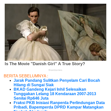
BERITA SEBELUMNYA :
Jarak Pandang Sulitkan Penyelam Cari Bocah
Hilang di Sungai Siak
BKAD Gandeng Kejari Inhil Selesaikan
Tunggakan Lelang 18 Kendaraan 2007-2013
Senilai Rp646 Juta
Fraksi PKB Inisiasi Ranperda Perlindungan Data
Pribadi, Bapemperda DPRD Kampar Matangkan