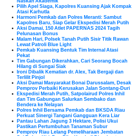
Naskah Akademik
Pilih Apel Siaga, Kapolres Kuansing Ajak Kompak
Atasi Karhutla
Harmoni Pemkab dan Polres Meranti: Sambut
Kapolres Baru, Siap Gelar Ekspedisi Merah Putih
Aksi Damai, 150 Atlet PAPERNAS 2024 Tagih
Pelunasan Bonus
Malam Hari, Polsek Tanah Putih Sisir Titik Rawan
Lewat Patroli Blue Light
Pemkab Kuansing Bentuk Tim Internal Atasi
Pekat
Tim Gabungan Dikerahkan, Cari Seorang Bocah
Hilang di Sungai Siak
Ironi Dibalik Kematian dr. Alex, Tak Bergaji dan
Terlilit Pinjol
Aksi Damai Masyarakat Bonai Darussalam, Desak
Pemprov Perbaiki Kerusakan Jalan Sontang-Duri
Ekspedisi Merah Putih, Satpolairud Polres Inhil
dan Tim Gabungan Salurkan Sembako dan
Bendera ke Nelayan
Polres Inhil Bersama Pemkab dan BKSDA Riau
Perkuat Sinergi Tangani Gangguan Kera Liar
Pantau Lahan Jagung 3 Hektare, Polisi Ukui
Pastikan Pertumbuhan Tanaman Subur
Pemprov Riau Lelang Pemeliharaan Jembatan