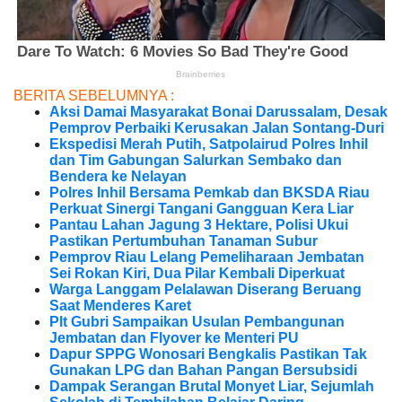
BERITA SEBELUMNYA :
Aksi Damai Masyarakat Bonai Darussalam, Desak
Pemprov Perbaiki Kerusakan Jalan Sontang-Duri
Ekspedisi Merah Putih, Satpolairud Polres Inhil
dan Tim Gabungan Salurkan Sembako dan
Bendera ke Nelayan
Polres Inhil Bersama Pemkab dan BKSDA Riau
Perkuat Sinergi Tangani Gangguan Kera Liar
Pantau Lahan Jagung 3 Hektare, Polisi Ukui
Pastikan Pertumbuhan Tanaman Subur
Pemprov Riau Lelang Pemeliharaan Jembatan
Sei Rokan Kiri, Dua Pilar Kembali Diperkuat
Warga Langgam Pelalawan Diserang Beruang
Saat Menderes Karet
Plt Gubri Sampaikan Usulan Pembangunan
Jembatan dan Flyover ke Menteri PU
Dapur SPPG Wonosari Bengkalis Pastikan Tak
Gunakan LPG dan Bahan Pangan Bersubsidi
Dampak Serangan Brutal Monyet Liar, Sejumlah