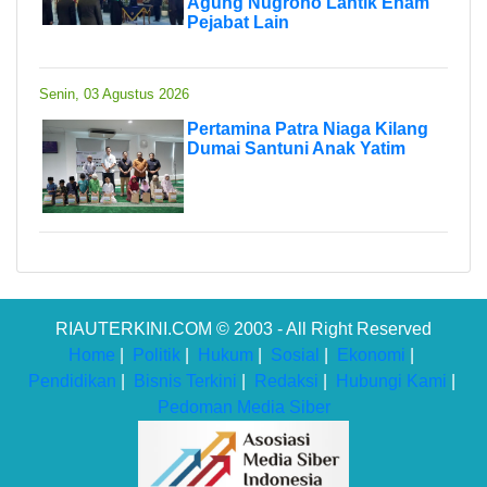
Agung Nugroho Lantik Enam
Pejabat Lain
Senin, 03 Agustus 2026
Pertamina Patra Niaga Kilang
Dumai Santuni Anak Yatim
RIAUTERKINI.COM © 2003 - All Right Reserved
Home
|
Politik
|
Hukum
|
Sosial
|
Ekonomi
|
Pendidikan
|
Bisnis Terkini
|
Redaksi
|
Hubungi Kami
|
Pedoman Media Siber