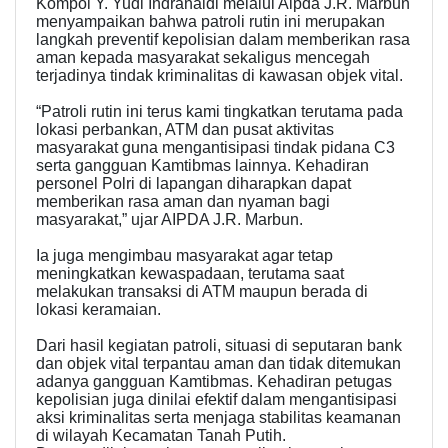
Kompol Y. Yudi Indranaldi melalui Aipda J.R. Marbun
menyampaikan bahwa patroli rutin ini merupakan
langkah preventif kepolisian dalam memberikan rasa
aman kepada masyarakat sekaligus mencegah
terjadinya tindak kriminalitas di kawasan objek vital.
“Patroli rutin ini terus kami tingkatkan terutama pada
lokasi perbankan, ATM dan pusat aktivitas
masyarakat guna mengantisipasi tindak pidana C3
serta gangguan Kamtibmas lainnya. Kehadiran
personel Polri di lapangan diharapkan dapat
memberikan rasa aman dan nyaman bagi
masyarakat,” ujar AIPDA J.R. Marbun.
Ia juga mengimbau masyarakat agar tetap
meningkatkan kewaspadaan, terutama saat
melakukan transaksi di ATM maupun berada di
lokasi keramaian.
Dari hasil kegiatan patroli, situasi di seputaran bank
dan objek vital terpantau aman dan tidak ditemukan
adanya gangguan Kamtibmas. Kehadiran petugas
kepolisian juga dinilai efektif dalam mengantisipasi
aksi kriminalitas serta menjaga stabilitas keamanan
di wilayah Kecamatan Tanah Putih.