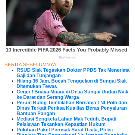
BERITA SEBELUMNYA :
RSUD Siak Tegaskan Dokter PPDS Tak Menerima
Gaji dan Tunjangan
Hilang 36 Jam, Bocah Tenggelam di Sungai Siak
Ditemukan Tewas
Geger ! Buaya Muara di Desa Sungai Undan Naik
ke Darat dan Serang Warga
Perum Bulog Tembilahan Bersama TNI-Polri dan
Dinas Terkait Periksa Kualitas Beras Penyaluran
Bantuan Pangan
Mediasi Sengketa Lahan Mak Teduh, Bupati
Pelalawan Tekankan Kepastian Hukum
Puluhan Paket Perusak Saraf Disita, Polisi