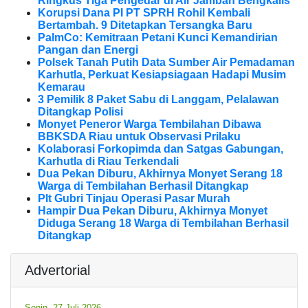
Ringkus Tiga Pengedar di Air Jamban Bengkalis
Korupsi Dana PI PT SPRH Rohil Kembali
Bertambah. 9 Ditetapkan Tersangka Baru
PalmCo: Kemitraan Petani Kunci Kemandirian
Pangan dan Energi
Polsek Tanah Putih Data Sumber Air Pemadaman
Karhutla, Perkuat Kesiapsiagaan Hadapi Musim
Kemarau
3 Pemilik 8 Paket Sabu di Langgam, Pelalawan
Ditangkap Polisi
Monyet Peneror Warga Tembilahan Dibawa
BBKSDA Riau untuk Observasi Prilaku
Kolaborasi Forkopimda dan Satgas Gabungan,
Karhutla di Riau Terkendali
Dua Pekan Diburu, Akhirnya Monyet Serang 18
Warga di Tembilahan Berhasil Ditangkap
Plt Gubri Tinjau Operasi Pasar Murah
Hampir Dua Pekan Diburu, Akhirnya Monyet
Diduga Serang 18 Warga di Tembilahan Berhasil
Ditangkap
Advertorial
Senin, 27 Juli 2026