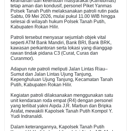
keamanan dan ketertiban masyarakat (Kamtibmas)
tetap aman dan kondusif, personel Piket Yanmas
Polsek Tanah Putih melaksanakan patroli rutin pada
Sabtu, 09 Mei 2026, mulai pukul 11.00 WIB hingga
selesai di wilayah hukum Polsek Tanah Putih,
Kabupaten Rokan Hilir.
Patroli tersebut menyasar sejumlah objek vital
seperti ATM Bank Mandiri, Bank BRI, Bank BRK,
kawasan perkantoran serta lokasi yang dianggap
rawan tindak pidana C3 (Curat, Curas dan
Curanmor).
Adapun rute patroli meliputi Jalan Lintas Riau–
Sumut dan Jalan Lintas Ujung Tanjung,
Kepenghuluan Ujung Tanjung, Kecamatan Tanah
Putih, Kabupaten Rokan Hilir.
Kegiatan patroli dilaksanakan menggunakan satu
unit kendaraan roda empat (R4) dengan personel
yang terlibat yakni Aipda J.R. Marbun dan Bripka
Arafat, mewakili Kapolsek Tanah Putih Kompol Y.
Yudi Indranaldi.
Dalam keterangannya, Kapolsek Tanah Putih