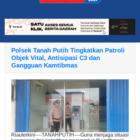
Polsek Tanah Putih Tingkatkan Patroli
Objek Vital, Antisipasi C3 dan
Gangguan Kamtibmas
Riauterkini----TANAHPUTIH----Guna menjaga situasi