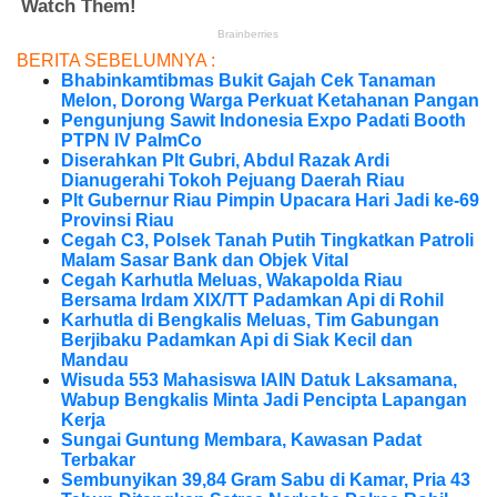
BERITA SEBELUMNYA :
Bhabinkamtibmas Bukit Gajah Cek Tanaman
Melon, Dorong Warga Perkuat Ketahanan Pangan
Pengunjung Sawit Indonesia Expo Padati Booth
PTPN IV PalmCo
Diserahkan Plt Gubri, Abdul Razak Ardi
Dianugerahi Tokoh Pejuang Daerah Riau
Plt Gubernur Riau Pimpin Upacara Hari Jadi ke-69
Provinsi Riau
Cegah C3, Polsek Tanah Putih Tingkatkan Patroli
Malam Sasar Bank dan Objek Vital
Cegah Karhutla Meluas, Wakapolda Riau
Bersama Irdam XIX/TT Padamkan Api di Rohil
Karhutla di Bengkalis Meluas, Tim Gabungan
Berjibaku Padamkan Api di Siak Kecil dan
Mandau
Wisuda 553 Mahasiswa IAIN Datuk Laksamana,
Wabup Bengkalis Minta Jadi Pencipta Lapangan
Kerja
Sungai Guntung Membara, Kawasan Padat
Terbakar
Sembunyikan 39,84 Gram Sabu di Kamar, Pria 43