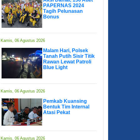
PAPERNAS 2024
Tagih Pelunasan
Bonus
Kamis, 06 Agustus 2026
Malam Hari, Polsek
Tanah Putih Sisir Titik
Rawan Lewat Patroli
Blue Light
Kamis, 06 Agustus 2026
Pemkab Kuansing
Bentuk Tim Internal
Atasi Pekat
Kamis, 06 Agustus 2026