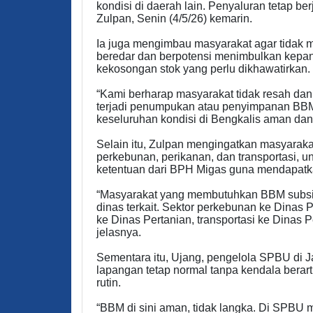
kondisi di daerah lain. Penyaluran tetap ber
Zulpan, Senin (4/5/26) kemarin.
Ia juga mengimbau masyarakat agar tidak 
beredar dan berpotensi menimbulkan kepan
kekosongan stok yang perlu dikhawatirkan.
“Kami berharap masyarakat tidak resah dan
terjadi penumpukan atau penyimpanan BBM s
keseluruhan kondisi di Bengkalis aman dan 
Selain itu, Zulpan mengingatkan masyarakat
perkebunan, perikanan, dan transportasi, 
ketentuan dari BPH Migas guna mendapatka
“Masyarakat yang membutuhkan BBM subsid
dinas terkait. Sektor perkebunan ke Dinas 
ke Dinas Pertanian, transportasi ke Dinas
jelasnya.
Sementara itu, Ujang, pengelola SPBU di Ja
lapangan tetap normal tanpa kendala berar
rutin.
“BBM di sini aman, tidak langka. Di SPBU 