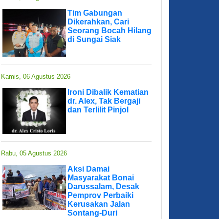
Tim Gabungan
Dikerahkan, Cari
Seorang Bocah Hilang
di Sungai Siak
Kamis, 06 Agustus 2026
Ironi Dibalik Kematian
dr. Alex, Tak Bergaji
dan Terlilit Pinjol
Rabu, 05 Agustus 2026
Aksi Damai
Masyarakat Bonai
Darussalam, Desak
Pemprov Perbaiki
Kerusakan Jalan
Sontang-Duri