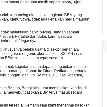
jalan lancar dan kuota masih seperti biasa,” ujar
mudah terpancing oleh isu kelangkaan BBM yang
ikan. Menurutnya, tidak ada kenaikan harga maupun
 tidak melakukan panic buying. Jangan sampai
eperti Pertalite dan Solar, karena secara
terkendali,” tegasnya.
, khususnya pelaku usaha di sektor pertanian,
untuk segera mengurus akun aplikasi XSTAR sesuai
n BBM subsidi secara tepat sasaran.
i untuk kegiatan usaha dapat mengajukan melalui
Perkebunan, perikanan ke Dinas Perikanan, pertanian
 Perhubungan, dan UMKM melalui Dinas Koperasi,”
lan Bantan, Bengkalis, turut memastikan kondisi di
ti. Ia menyebut pasokan BBM terus masuk secara
masih tersedia. Kemarin saja kami menerima pasokan