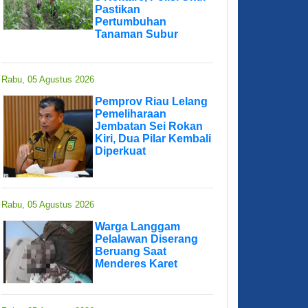
Pastikan
Pertumbuhan
Tanaman Subur
Rabu, 05 Agustus 2026
Pemprov Riau Lelang
Pemeliharaan
Jembatan Sei Rokan
Kiri, Dua Pilar Kembali
Diperkuat
Rabu, 05 Agustus 2026
Warga Langgam
Pelalawan Diserang
Beruang Saat
Menderes Karet