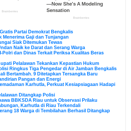
ratis Partai Demokrat Bengkalis
 Menerima Gaji dan Tunjangan
ungai Siak Ditemukan Tewas
Undan Naik ke Darat dan Serang Warga
olri dan Dinas Terkait Periksa Kualitas Beras
Bupati Pelalawan Tekankan Kepastian Hukum
olisi Ringkus Tiga Pengedar di Air Jamban Bengkalis
li Bertambah. 9 Ditetapkan Tersangka Baru
andirian Pangan dan Energi
Pemadaman Karhutla, Perkuat Kesiapsiagaan Hadapi
lalawan Ditangkap Polisi
bawa BBKSDA Riau untuk Observasi Prilaku
bungan, Karhutla di Riau Terkendali
erang 18 Warga di Tembilahan Berhasil Ditangkap