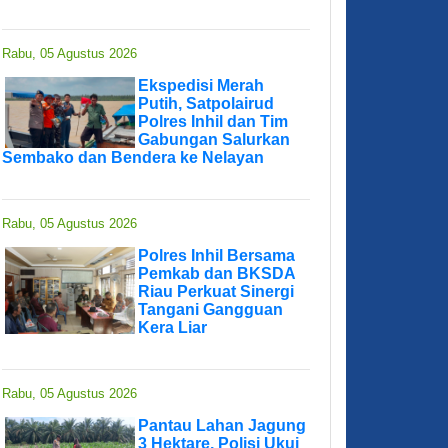
Rabu, 05 Agustus 2026
Ekspedisi Merah
Putih, Satpolairud
Polres Inhil dan Tim
Gabungan Salurkan
Sembako dan Bendera ke Nelayan
Rabu, 05 Agustus 2026
Polres Inhil Bersama
Pemkab dan BKSDA
Riau Perkuat Sinergi
Tangani Gangguan
Kera Liar
Rabu, 05 Agustus 2026
Pantau Lahan Jagung
3 Hektare, Polisi Ukui