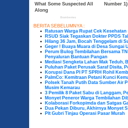
BERITA SEBELUMNYA :
Ratusan Warga Rupat Cek Kesehatan G
RSUD Siak Tegaskan Dokter PPDS Tak
Hilang 36 Jam, Bocah Tenggelam di S
Geger ! Buaya Muara di Desa Sungai 
Perum Bulog Tembilahan Bersama TNI-P
Penyaluran Bantuan Pangan
Mediasi Sengketa Lahan Mak Teduh, 
Puluhan Paket Perusak Saraf Disita, P
Korupsi Dana PI PT SPRH Rohil Kemba
PalmCo: Kemitraan Petani Kunci Kem
Polsek Tanah Putih Data Sumber Air 
Musim Kemarau
3 Pemilik 8 Paket Sabu di Langgam, Pe
Monyet Peneror Warga Tembilahan Di
Kolaborasi Forkopimda dan Satgas Ga
Dua Pekan Diburu, Akhirnya Monyet S
Plt Gubri Tinjau Operasi Pasar Murah