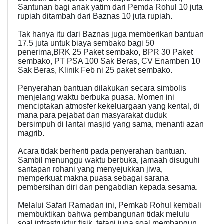
Santunan bagi anak yatim dari Pemda Rohul 10 juta
rupiah ditambah dari Baznas 10 juta rupiah.
Tak hanya itu dari Baznas juga memberikan bantuan
17.5 juta untuk biaya sembako bagi 50
penerima,BRK 25 Paket sembako, BPR 30 Paket
sembako, PT PSA 100 Sak Beras, CV Enamben 10
Sak Beras, Klinik Feb ni 25 paket sembako.
Penyerahan bantuan dilakukan secara simbolis
menjelang waktu berbuka puasa. Momen ini
menciptakan atmosfer kekeluargaan yang kental, di
mana para pejabat dan masyarakat duduk
bersimpuh di lantai masjid yang sama, menanti azan
magrib.
Acara tidak berhenti pada penyerahan bantuan.
Sambil menunggu waktu berbuka, jamaah disuguhi
santapan rohani yang menyejukkan jiwa,
memperkuat makna puasa sebagai sarana
pembersihan diri dan pengabdian kepada sesama.
Melalui Safari Ramadan ini, Pemkab Rohul kembali
membuktikan bahwa pembangunan tidak melulu
soal infrastruktur fisik, tetapi juga soal membangun