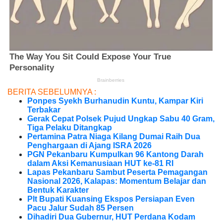
BERITA SEBELUMNYA :
Ponpes Syekh Burhanudin Kuntu, Kampar Kiri
Terbakar
Gerak Cepat Polsek Pujud Ungkap Sabu 40 Gram,
Tiga Pelaku Ditangkap
Pertamina Patra Niaga Kilang Dumai Raih Dua
Penghargaan di Ajang ISRA 2026
PGN Pekanbaru Kumpulkan 96 Kantong Darah
dalam Aksi Kemanusiaan HUT ke-81 RI
Lapas Pekanbaru Sambut Peserta Pemagangan
Nasional 2026, Kalapas: Momentum Belajar dan
Bentuk Karakter
Plt Bupati Kuansing Ekspos Persiapan Even
Pacu Jalur Sudah 85 Persen
Dihadiri Dua Gubernur, HUT Perdana Kodam