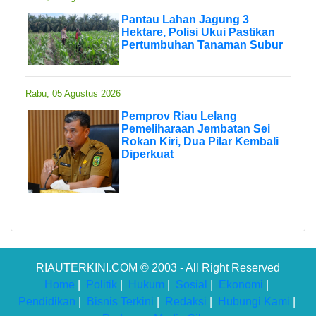
Pantau Lahan Jagung 3
Hektare, Polisi Ukui Pastikan
Pertumbuhan Tanaman Subur
Rabu, 05 Agustus 2026
Pemprov Riau Lelang
Pemeliharaan Jembatan Sei
Rokan Kiri, Dua Pilar Kembali
Diperkuat
RIAUTERKINI.COM © 2003 - All Right Reserved
Home
|
Politik
|
Hukum
|
Sosial
|
Ekonomi
|
Pendidikan
|
Bisnis Terkini
|
Redaksi
|
Hubungi Kami
|