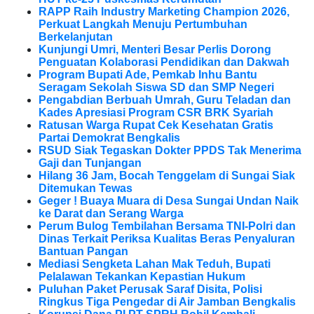
RAPP Raih Industry Marketing Champion 2026,
Perkuat Langkah Menuju Pertumbuhan
Berkelanjutan
Kunjungi Umri, Menteri Besar Perlis Dorong
Penguatan Kolaborasi Pendidikan dan Dakwah
Program Bupati Ade, Pemkab Inhu Bantu
Seragam Sekolah Siswa SD dan SMP Negeri
Pengabdian Berbuah Umrah, Guru Teladan dan
Kades Apresiasi Program CSR BRK Syariah
Ratusan Warga Rupat Cek Kesehatan Gratis
Partai Demokrat Bengkalis
RSUD Siak Tegaskan Dokter PPDS Tak Menerima
Gaji dan Tunjangan
Hilang 36 Jam, Bocah Tenggelam di Sungai Siak
Ditemukan Tewas
Geger ! Buaya Muara di Desa Sungai Undan Naik
ke Darat dan Serang Warga
Perum Bulog Tembilahan Bersama TNI-Polri dan
Dinas Terkait Periksa Kualitas Beras Penyaluran
Bantuan Pangan
Mediasi Sengketa Lahan Mak Teduh, Bupati
Pelalawan Tekankan Kepastian Hukum
Puluhan Paket Perusak Saraf Disita, Polisi
Ringkus Tiga Pengedar di Air Jamban Bengkalis