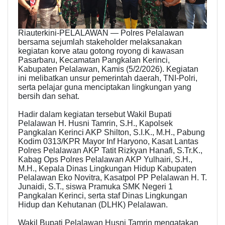
Riauterkini-PELALAWAN — Polres Pelalawan
bersama sejumlah stakeholder melaksanakan
kegiatan korve atau gotong royong di kawasan
Pasarbaru, Kecamatan Pangkalan Kerinci,
Kabupaten Pelalawan, Kamis (5/2/2026). Kegiatan
ini melibatkan unsur pemerintah daerah, TNI-Polri,
serta pelajar guna menciptakan lingkungan yang
bersih dan sehat.
Hadir dalam kegiatan tersebut Wakil Bupati
Pelalawan H. Husni Tamrin, S.H., Kapolsek
Pangkalan Kerinci AKP Shilton, S.I.K., M.H., Pabung
Kodim 0313/KPR Mayor Inf Haryono, Kasat Lantas
Polres Pelalawan AKP Tatit Rizkyan Hanafi, S.Tr.K.,
Kabag Ops Polres Pelalawan AKP Yulhairi, S.H.,
M.H., Kepala Dinas Lingkungan Hidup Kabupaten
Pelalawan Eko Novitra, Kasatpol PP Pelalawan H. T.
Junaidi, S.T., siswa Pramuka SMK Negeri 1
Pangkalan Kerinci, serta staf Dinas Lingkungan
Hidup dan Kehutanan (DLHK) Pelalawan.
Wakil Bupati Pelalawan Husni Tamrin mengatakan