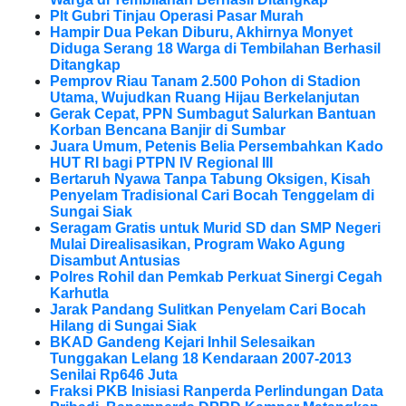
Plt Gubri Tinjau Operasi Pasar Murah
Hampir Dua Pekan Diburu, Akhirnya Monyet
Diduga Serang 18 Warga di Tembilahan Berhasil
Ditangkap
Pemprov Riau Tanam 2.500 Pohon di Stadion
Utama, Wujudkan Ruang Hijau Berkelanjutan
Gerak Cepat, PPN Sumbagut Salurkan Bantuan
Korban Bencana Banjir di Sumbar
Juara Umum, Petenis Belia Persembahkan Kado
HUT RI bagi PTPN IV Regional III
Bertaruh Nyawa Tanpa Tabung Oksigen, Kisah
Penyelam Tradisional Cari Bocah Tenggelam di
Sungai Siak
Seragam Gratis untuk Murid SD dan SMP Negeri
Mulai Direalisasikan, Program Wako Agung
Disambut Antusias
Polres Rohil dan Pemkab Perkuat Sinergi Cegah
Karhutla
Jarak Pandang Sulitkan Penyelam Cari Bocah
Hilang di Sungai Siak
BKAD Gandeng Kejari Inhil Selesaikan
Tunggakan Lelang 18 Kendaraan 2007-2013
Senilai Rp646 Juta
Fraksi PKB Inisiasi Ranperda Perlindungan Data