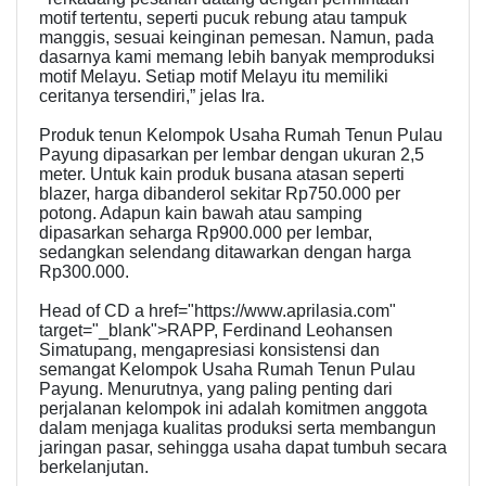
motif tertentu, seperti pucuk rebung atau tampuk
manggis, sesuai keinginan pemesan. Namun, pada
dasarnya kami memang lebih banyak memproduksi
motif Melayu. Setiap motif Melayu itu memiliki
ceritanya tersendiri,” jelas Ira.
Produk tenun Kelompok Usaha Rumah Tenun Pulau
Payung dipasarkan per lembar dengan ukuran 2,5
meter. Untuk kain produk busana atasan seperti
blazer, harga dibanderol sekitar Rp750.000 per
potong. Adapun kain bawah atau samping
dipasarkan seharga Rp900.000 per lembar,
sedangkan selendang ditawarkan dengan harga
Rp300.000.
Head of CD a href="https://www.aprilasia.com"
target="_blank">RAPP, Ferdinand Leohansen
Simatupang, mengapresiasi konsistensi dan
semangat Kelompok Usaha Rumah Tenun Pulau
Payung. Menurutnya, yang paling penting dari
perjalanan kelompok ini adalah komitmen anggota
dalam menjaga kualitas produksi serta membangun
jaringan pasar, sehingga usaha dapat tumbuh secara
berkelanjutan.