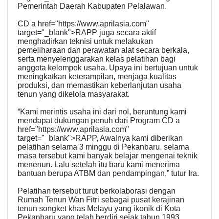
Pemerintah Daerah Kabupaten Pelalawan.
CD a href="https://www.aprilasia.com"
target="_blank">RAPP juga secara aktif
menghadirkan teknisi untuk melakukan
pemeliharaan dan perawatan alat secara berkala,
serta menyelenggarakan kelas pelatihan bagi
anggota kelompok usaha. Upaya ini bertujuan untuk
meningkatkan keterampilan, menjaga kualitas
produksi, dan memastikan keberlanjutan usaha
tenun yang dikelola masyarakat.
“Kami merintis usaha ini dari nol, beruntung kami
mendapat dukungan penuh dari Program CD a
href="https://www.aprilasia.com"
target="_blank">RAPP, Awalnya kami diberikan
pelatihan selama 3 minggu di Pekanbaru, selama
masa tersebut kami banyak belajar mengenai teknik
menenun. Lalu setelah itu baru kami menerima
bantuan berupa ATBM dan pendampingan,” tutur Ira.
Pelatihan tersebut turut berkolaborasi dengan
Rumah Tenun Wan Fitri sebagai pusat kerajinan
tenun songket khas Melayu yang ikonik di Kota
Pekanbaru yang telah berdiri sejak tahun 1993.