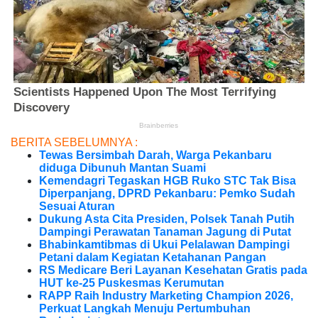
BERITA SEBELUMNYA :
Tewas Bersimbah Darah, Warga Pekanbaru
diduga Dibunuh Mantan Suami
Kemendagri Tegaskan HGB Ruko STC Tak Bisa
Diperpanjang, DPRD Pekanbaru: Pemko Sudah
Sesuai Aturan
Dukung Asta Cita Presiden, Polsek Tanah Putih
Dampingi Perawatan Tanaman Jagung di Putat
Bhabinkamtibmas di Ukui Pelalawan Dampingi
Petani dalam Kegiatan Ketahanan Pangan
RS Medicare Beri Layanan Kesehatan Gratis pada
HUT ke-25 Puskesmas Kerumutan
RAPP Raih Industry Marketing Champion 2026,
Perkuat Langkah Menuju Pertumbuhan